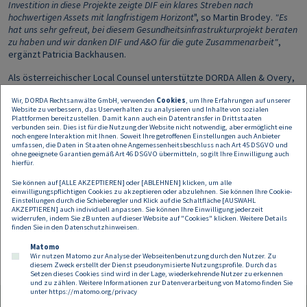
Investition in diese Projekte zeigte DIF ein klares Streben nach
hochwertigen Assets mit langfristigem Horizont
", so Martin Brodey.
"Es
hat uns sehr gefreut, bei diesem Gesundheitsinfrastrukturprojekt beraten
zu haben und wir danken DIF und A&O für die gute Zusammenarbeit"
,
ergänzt Patricia Backhausen.
Als österreichischer Local Counsel unterstützte DORDA Allen & Overy,
Lead Counsel von DIF. Zum A&O-Team gehörten unter anderem Zeeger
Wir, DORDA Rechtsanwälte GmbH, verwenden
Cookies
, um Ihre Erfahrungen auf unserer
de Jongh (Partner, Niederlande), Sara Pickersgill (Partner, UK),
Website zu verbessern, das Userverhalten zu analysieren und Inhalte von sozialen
Wolfgang Melzer (Partner, Deutschland), Hugh Hobhouse (Senior
Plattformen bereitzustellen. Damit kann auch ein Datentransfer in Drittstaaten
Associate, UK), Cees van Ginneken (Associate, Niederlande), Olivia
verbunden sein. Dies ist für die Nutzung der Website nicht notwendig, aber ermöglicht eine
noch engere Interaktion mit Ihnen. Soweit Ihre getroffenen Einstellungen auch Anbieter
Hardy (Associate, UK) und Mesut Korkmaz (Associate, Niederlande).
umfassen, die Daten in Staaten ohne Angemessenheitsbeschluss nach Art 45 DSGVO und
ohne geeignete Garantien gemäß Art 46 DSGVO übermitteln, so gilt Ihre Einwilligung auch
DIF Capital Partners ist eine führende Investmentgesellschaft mit
hierfür.
einem verwalteten Vermögen von 8,5 Milliarden Euro in neun
Sie können auf [ALLE AKZEPTIEREN] oder [ABLEHNEN] klicken, um alle
geschlossenen Infrastrukturfonds und mehreren Co-Investment-
einwilligungspflichtigen Cookies zu akzeptieren oder abzulehnen. Sie können Ihre Cookie-
Vehikeln. Das Unternehmen investiert in neue sowie in Betrieb
Einstellungen durch die Schieberegler und Klick auf die Schaltfläche [AUSWAHL
AKZEPTIEREN] auch individuell anpassen. Sie können Ihre Einwilligung jederzeit
befindliche Infrastrukturanlagen, die sich hauptsächlich in Europa,
widerrufen, indem Sie zB unten auf dieser Website auf "Cookies" klicken. Weitere Details
Nord- und Südamerika sowie Australien und Asien befinden.
finden Sie in den
Datenschutzhinweisen
.
Matomo
Wir nutzen Matomo zur Analyse der Webseitenbenutzung durch den Nutzer. Zu
diesem Zweck erstellt der Dienst pseudonymisierte Nutzungsprofile. Durch das
Setzen dieses Cookies sind wird in der Lage, wiederkehrende Nutzer zu erkennen
und zu zählen. Weitere Informationen zur Datenverarbeitung von Matomo finden Sie
unter
https://matomo.org/privacy