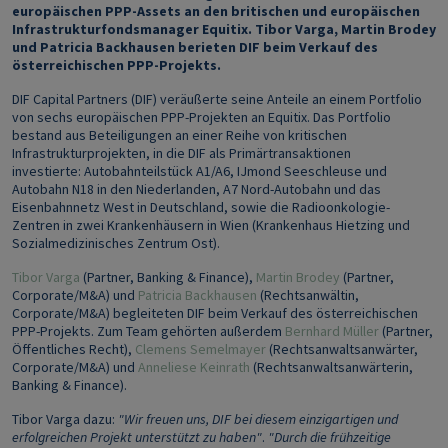
europäischen PPP-Assets an den britischen und europäischen
Infrastrukturfondsmanager Equitix. Tibor Varga, Martin Brodey
und Patricia Backhausen berieten DIF beim Verkauf des
österreichischen PPP-Projekts.
DIF Capital Partners (DIF) veräußerte seine Anteile an einem Portfolio
von sechs europäischen PPP-Projekten an Equitix. Das Portfolio
bestand aus Beteiligungen an einer Reihe von kritischen
Infrastrukturprojekten, in die DIF als Primärtransaktionen
investierte: Autobahnteilstück A1/A6, IJmond Seeschleuse und
Autobahn N18 in den Niederlanden, A7 Nord-Autobahn und das
Eisenbahnnetz West in Deutschland, sowie die Radioonkologie-
Zentren in zwei Krankenhäusern in Wien (Krankenhaus Hietzing und
Sozialmedizinisches Zentrum Ost).
Tibor Varga
(Partner, Banking & Finance),
Martin Brodey
(Partner,
Corporate/M&A) und
Patricia Backhausen
(Rechtsanwältin,
Corporate/M&A) begleiteten DIF beim Verkauf des österreichischen
PPP-Projekts. Zum Team gehörten außerdem
Bernhard Müller
(Partner,
Öffentliches Recht),
Clemens Semelmayer
(Rechtsanwaltsanwärter,
Corporate/M&A) und
Anneliese Keinrath
(Rechtsanwaltsanwärterin,
Banking & Finance).
Tibor Varga dazu:
"Wir freuen uns, DIF bei diesem einzigartigen und
erfolgreichen Projekt unterstützt zu haben"
.
"Durch die frühzeitige