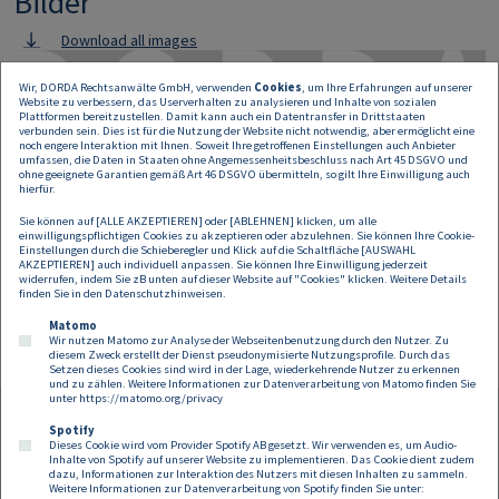
Bilder
Download all images
Image
Wir, DORDA Rechtsanwälte GmbH, verwenden
Cookies
, um Ihre Erfahrungen auf unserer
Website zu verbessern, das Userverhalten zu analysieren und Inhalte von sozialen
Plattformen bereitzustellen. Damit kann auch ein Datentransfer in Drittstaaten
verbunden sein. Dies ist für die Nutzung der Website nicht notwendig, aber ermöglicht eine
noch engere Interaktion mit Ihnen. Soweit Ihre getroffenen Einstellungen auch Anbieter
umfassen, die Daten in Staaten ohne Angemessenheitsbeschluss nach Art 45 DSGVO und
ohne geeignete Garantien gemäß Art 46 DSGVO übermitteln, so gilt Ihre Einwilligung auch
hierfür.
Sie können auf [ALLE AKZEPTIEREN] oder [ABLEHNEN] klicken, um alle
einwilligungspflichtigen Cookies zu akzeptieren oder abzulehnen. Sie können Ihre Cookie-
Einstellungen durch die Schieberegler und Klick auf die Schaltfläche [AUSWAHL
AKZEPTIEREN] auch individuell anpassen. Sie können Ihre Einwilligung jederzeit
widerrufen, indem Sie zB unten auf dieser Website auf "Cookies" klicken. Weitere Details
finden Sie in den
Datenschutzhinweisen
.
Matomo
Wir nutzen Matomo zur Analyse der Webseitenbenutzung durch den Nutzer. Zu
diesem Zweck erstellt der Dienst pseudonymisierte Nutzungsprofile. Durch das
Setzen dieses Cookies sind wird in der Lage, wiederkehrende Nutzer zu erkennen
und zu zählen. Weitere Informationen zur Datenverarbeitung von Matomo finden Sie
unter
https://matomo.org/privacy
Spotify
Dieses Cookie wird vom Provider Spotify AB gesetzt. Wir verwenden es, um Audio-
Footer
Inhalte von Spotify auf unserer Website zu implementieren. Das Cookie dient zudem
Kontakt
Datenschutz
Impressum
dazu, Informationen zur Interaktion des Nutzers mit diesen Inhalten zu sammeln.
Weitere Informationen zur Datenverarbeitung von Spotify finden Sie unter: