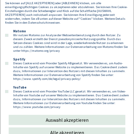
Sie können auf [ALLE AKZEPTIEREN] oder [ABLEHNEN] klicken, um alle
einwilligungspflichtigen Cookies zu akzeptieren oder abzulehnen. Sie können Ihre Cookie-
Einstellungen durch die Schieberegler und Klick auf die Schaltfläche [AUSWAHL
AKZEPTIEREN] auch individuell anpassen. Sie können Ihre Einwilligung jederzeit
widerrufen, indem Sie zB unten auf dieser Website auf "Cookies" klicken. Weitere Details
finden Sie in den
Datenschutzhinweisen
.
Matomo
Wir nutzen Matomo zur Analyse der Webseitenbenutzung durch den Nutzer. Zu
diesem Zweck erstellt der Dienst pseudonymisierte Nutzungsprofile. Durch das
Setzen dieses Cookies sind wird in der Lage, wiederkehrende Nutzer zu erkennen
und zu zählen. Weitere Informationen zur Datenverarbeitung von Matomo finden Sie
unter
https://matomo.org/privacy
Spotify
Dieses Cookie wird vom Provider Spotify AB gesetzt. Wir verwenden es, um Audio-
Footer
Inhalte von Spotify auf unserer Website zu implementieren. Das Cookie dient zudem
Kontakt
Datenschutz
Impressum
dazu, Informationen zur Interaktion des Nutzers mit diesen Inhalten zu sammeln.
Weitere Informationen zur Datenverarbeitung von Spotify finden Sie unter:
Compliance
Cookies
https://www.spotify.com/de/legal/privacy-policy/
YouTube
Dieses Cookie wird vom Provider YouTube LLC gesetzt. Wir verwenden es, um Video-
Follow us on:
Inhalte von Youtube auf unserer Website zu implementieren. Das Cookie dient zudem
dazu, Informationen zur Interaktion des Nutzers mit diesen Inhalten zu sammeln.
Weitere Informationen zur Datenverarbeitung von Youtube finden Sie unter:
https://www.youtube.com/privacy
Auswahl akzeptieren
Copyright 2026
Alle akzeptieren