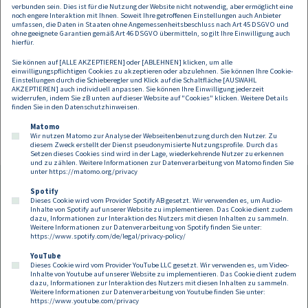
Bereich des Nachhaltigkeitsrechts mit besonderem Fokus auf
verbunden sein. Dies ist für die Nutzung der Website nicht notwendig, aber ermöglicht eine
noch engere Interaktion mit Ihnen. Soweit Ihre getroffenen Einstellungen auch Anbieter
Nachhaltigkeitsberichterstattung (CSRD), europäischem
umfassen, die Daten in Staaten ohne Angemessenheitsbeschluss nach Art 45 DSGVO und
Lieferkettenrecht (CSDDD, CBAM) sowie der Umsetzung nachhaltiger
ohne geeignete Garantien gemäß Art 46 DSGVO übermitteln, so gilt Ihre Einwilligung auch
Vorhaben wie insbesondere erneuerbare Energieprojekte und die
hierfür.
Gründung und Verwaltung von Energiegemeinschaften.
Ayo-Victor
Sie können auf [ALLE AKZEPTIEREN] oder [ABLEHNEN] klicken, um alle
Hübl
fokussiert sich auf die Nachhaltigkeit in der öffentlichen
einwilligungspflichtigen Cookies zu akzeptieren oder abzulehnen. Sie können Ihre Cookie-
Beschaffung (GreePublic Procurement), beginnend mit dem
Einstellungen durch die Schieberegler und Klick auf die Schaltfläche [AUSWAHL
AKZEPTIEREN] auch individuell anpassen. Sie können Ihre Einwilligung jederzeit
Vergabeprozess über die Vertragsgestaltung bis hin zur Green
widerrufen, indem Sie zB unten auf dieser Website auf "Cookies" klicken. Weitere Details
Compliance in der Umsetzung von Infrastrukturprojekten.
finden Sie in den
Datenschutzhinweisen
.
Matomo
Wir nutzen Matomo zur Analyse der Webseitenbenutzung durch den Nutzer. Zu
diesem Zweck erstellt der Dienst pseudonymisierte Nutzungsprofile. Durch das
Setzen dieses Cookies sind wird in der Lage, wiederkehrende Nutzer zu erkennen
und zu zählen. Weitere Informationen zur Datenverarbeitung von Matomo finden Sie
unter
https://matomo.org/privacy
Spotify
Dieses Cookie wird vom Provider Spotify AB gesetzt. Wir verwenden es, um Audio-
Footer
Inhalte von Spotify auf unserer Website zu implementieren. Das Cookie dient zudem
Kontakt
Datenschutz
Impressum
dazu, Informationen zur Interaktion des Nutzers mit diesen Inhalten zu sammeln.
Weitere Informationen zur Datenverarbeitung von Spotify finden Sie unter:
Compliance
Cookies
https://www.spotify.com/de/legal/privacy-policy/
YouTube
Dieses Cookie wird vom Provider YouTube LLC gesetzt. Wir verwenden es, um Video-
Follow us on:
Inhalte von Youtube auf unserer Website zu implementieren. Das Cookie dient zudem
dazu, Informationen zur Interaktion des Nutzers mit diesen Inhalten zu sammeln.
Weitere Informationen zur Datenverarbeitung von Youtube finden Sie unter:
https://www.youtube.com/privacy