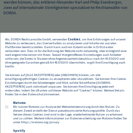
werden können, das erklären Alexander Karl und Philip Exenberger,
zwei auf internationale Streitigkeiten spezialisierte Rechtanwälte von
DORDA.
Wir, DORDA Rechtsanwälte GmbH, verwenden
Cookies
, um Ihre Erfahrungen auf unserer
Website zu verbessern, das Userverhalten zu analysieren und Inhalte von sozialen
Plattformen bereitzustellen. Damit kann auch ein Datentransfer in Drittstaaten
verbunden sein. Dies ist für die Nutzung der Website nicht notwendig, aber ermöglicht eine
noch engere Interaktion mit Ihnen. Soweit Ihre getroffenen Einstellungen auch Anbieter
umfassen, die Daten in Staaten ohne Angemessenheitsbeschluss nach Art 45 DSGVO und
ohne geeignete Garantien gemäß Art 46 DSGVO übermitteln, so gilt Ihre Einwilligung auch
hierfür.
Sie können auf [ALLE AKZEPTIEREN] oder [ABLEHNEN] klicken, um alle
einwilligungspflichtigen Cookies zu akzeptieren oder abzulehnen. Sie können Ihre Cookie-
Einstellungen durch die Schieberegler und Klick auf die Schaltfläche [AUSWAHL
AKZEPTIEREN] auch individuell anpassen. Sie können Ihre Einwilligung jederzeit
widerrufen, indem Sie zB unten auf dieser Website auf "Cookies" klicken. Weitere Details
finden Sie in den
Datenschutzhinweisen
.
Matomo
Wir nutzen Matomo zur Analyse der Webseitenbenutzung durch den Nutzer. Zu
diesem Zweck erstellt der Dienst pseudonymisierte Nutzungsprofile. Durch das
Setzen dieses Cookies sind wird in der Lage, wiederkehrende Nutzer zu erkennen
und zu zählen. Weitere Informationen zur Datenverarbeitung von Matomo finden Sie
unter
https://matomo.org/privacy
Spotify