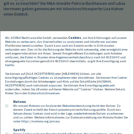
gilt es zu beachten? Die M&A-Anwälte Patricia Backhausen und Lukas
Herrmann geben gemeinsam mit Arbeitsrechtsexpertin Lisa Kulmer
einen Einblick.
Wir, DORDA Rechtsanwälte GmbH, verwenden
Cookies
, um Ihre Erfahrungen auf unserer
Website zu verbessern, das Userverhalten zu analysieren und Inhalte von sozialen
Plattformen bereitzustellen. Damit kann auch ein Datentransfer in Drittstaaten
verbunden sein. Dies ist für die Nutzung der Website nicht notwendig, aber ermöglicht eine
noch engere Interaktion mit Ihnen. Soweit Ihre getroffenen Einstellungen auch Anbieter
umfassen, die Daten in Staaten ohne Angemessenheitsbeschluss nach Art 45 DSGVO und
ohne geeignete Garantien gemäß Art 46 DSGVO übermitteln, so gilt Ihre Einwilligung auch
hierfür.
Sie können auf [ALLE AKZEPTIEREN] oder [ABLEHNEN] klicken, um alle
einwilligungspflichtigen Cookies zu akzeptieren oder abzulehnen. Sie können Ihre Cookie-
Einstellungen durch die Schieberegler und Klick auf die Schaltfläche [AUSWAHL
AKZEPTIEREN] auch individuell anpassen. Sie können Ihre Einwilligung jederzeit
widerrufen, indem Sie zB unten auf dieser Website auf "Cookies" klicken. Weitere Details
finden Sie in den
Datenschutzhinweisen
.
Matomo
Wir nutzen Matomo zur Analyse der Webseitenbenutzung durch den Nutzer. Zu
diesem Zweck erstellt der Dienst pseudonymisierte Nutzungsprofile. Durch das
Setzen dieses Cookies sind wird in der Lage, wiederkehrende Nutzer zu erkennen
und zu zählen. Weitere Informationen zur Datenverarbeitung von Matomo finden Sie
unter
https://matomo.org/privacy
Spotify
Dieses Cookie wird vom Provider Spotify AB gesetzt. Wir verwenden es, um Audio-