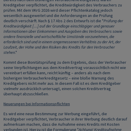
Kreditgeber verpflichtet, die Kreditwürdigkeit des Verbrauchers zu
prüfen. Mit dem VKrG 2026 wird dieser Pflichtenkatalog jedoch
wesentlich ausgeweitet und die Anforderungen an die Prüfung
deutlich verschärft. Nach § 17 Abs 2 des Entwurfs ist die "
Prüfung der
Kreditwürdigkeit […] auf der Grundlage einschlägiger und genauer
Informationen über Einkommen und Ausgaben des Verbrauchers sowie
andere finanzielle und wirtschaftliche Umstände vorzunehmen, die
erforderlich sind und in einem angemessenen Verhältnis zu der Art, der
Laufzeit, der Höhe und den Risiken des Kredits für den Verbraucher
stehen
."
Kommt diese Bonitätsprüfung zu dem Ergebnis, dass der Verbraucher
seine Verpflichtungen aus dem Kreditvertrag voraussichtlich nicht wie
vereinbart erfüllen kann, reicht künftig – anders als nach dem
bisherigen Verbraucherkreditgesetz – eine bloße Warnung des
Kreditgebers nicht mehr aus. In diesem Fall ist es dem Kreditgeber
vielmehr ausdrücklich untersagt, einen solchen Kreditvertrag
überhaupt abzuschließen.
Neuerungen bei Informationspflichten
Es wird eine neue Bestimmung zur Werbung eingeführt, die
Kreditgeber verpflichtet, Verbraucher in ihrer Werbung deutlich darauf
aufmerksam machen, dass die Aufnahme eines Kredits mit Kosten
verbunden ist. Hierzu ist die Formulierung "
Achtung! Kreditaufnahme