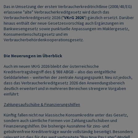
Das in Umsetzung der ersten Verbraucherkreditrichtlinie (2008/48/EG)
erlassene "alte" Verbraucherkreditgesetz wird durch das
Verbraucherkreditgesetz 2026 ("
VKrG 2026
") gänzlich ersetzt. Darüber
hinaus enthält der neue Gesetzesvorschlag auch Ergänzungen im
Bankwesengesetz sowie punktuelle Anpassungen im Maklergesetz,
Konsumentenschutzgesetz und im
Verbraucherbehördenkooperationsgesetz.
Die Neuerungen im Überblick
Auch im neuen VKrG 2026 bleibt der österreichische
Kreditvertragsbegriff des § 988 ABGB – also das entgeltliche
Gelddarlehen – weiterhin der zentrale Ausgangspunkt. Neu ist jedoch,
dass das Verbraucherkreditgesetz 2026 den Anwendungsbereich
deutlich erweitert und in mehreren Bereichen strengere Vorgaben
einführt:
Zahlungsaufschübe & Finanzierungshilfen
Künftig fallen nicht nur klassische Konsumkredite unter das Gesetz,
sondern auch sämtliche Formen von Zahlungsaufschüben und
Finanzierungshilfen. Die bisherige Ausnahme für zins- und
gebührenfreie Kreditverträge wurde vollständig beseitigt. Besonders
relevant ist dies für das weit verbreitete "Buy Now Pay Later"-Modell,