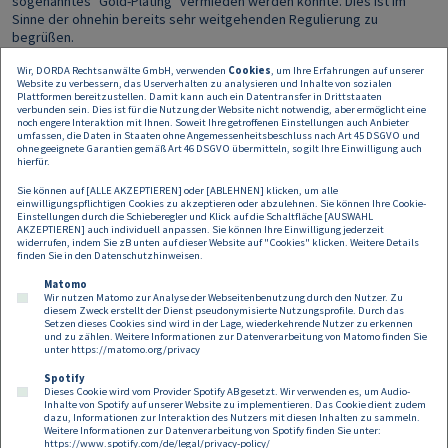
sogenanntes "Gold-Plating" vermieden werden konnte. Dies ist im
Sinne der ohnehin bereits sehr weitgehenden Regulierung zu
begrüßen.
Gemäß der Richtlinie sollen die neuen Bestimmungen ab dem
Wir, DORDA Rechtsanwälte GmbH, verwenden
Cookies
, um Ihre Erfahrungen auf unserer
Website zu verbessern, das Userverhalten zu analysieren und Inhalte von sozialen
20.11.2026 in Kraft treten; dieses Datum ist auch in der aktuellen
Plattformen bereitzustellen. Damit kann auch ein Datentransfer in Drittstaaten
Regierungsvorlage als maßgeblich für die Anwendung der Regelungen
verbunden sein. Dies ist für die Nutzung der Website nicht notwendig, aber ermöglicht eine
noch engere Interaktion mit Ihnen. Soweit Ihre getroffenen Einstellungen auch Anbieter
vorgesehen. Wann der endgültige Gesetzestext im
umfassen, die Daten in Staaten ohne Angemessenheitsbeschluss nach Art 45 DSGVO und
Bundesgesetzblatt veröffentlicht wird, steht derzeit allerdings noch
ohne geeignete Garantien gemäß Art 46 DSGVO übermitteln, so gilt Ihre Einwilligung auch
nicht fest. Kreditgeber und Kreditvermittler haben nach der
hierfür.
Veröffentlichung des finalen Gesetzestextes daher nur ein begrenztes
Sie können auf [ALLE AKZEPTIEREN] oder [ABLEHNEN] klicken, um alle
Zeitfenster, um ihre Vertragsdokumentationen und internen Prozesse
einwilligungspflichtigen Cookies zu akzeptieren oder abzulehnen. Sie können Ihre Cookie-
entsprechend anzupassen. Es ist daher ratsam, bereits jetzt die
Einstellungen durch die Schieberegler und Klick auf die Schaltfläche [AUSWAHL
AKZEPTIEREN] auch individuell anpassen. Sie können Ihre Einwilligung jederzeit
notwendigen Vorkehrungen zu treffen, um die Einhaltung der neuen
widerrufen, indem Sie zB unten auf dieser Website auf "Cookies" klicken. Weitere Details
gesetzlichen Vorgaben sicherzustellen. Wir unterstützen dabei gerne.
finden Sie in den
Datenschutzhinweisen
.
Matomo
Wir nutzen Matomo zur Analyse der Webseitenbenutzung durch den Nutzer. Zu
diesem Zweck erstellt der Dienst pseudonymisierte Nutzungsprofile. Durch das
Setzen dieses Cookies sind wird in der Lage, wiederkehrende Nutzer zu erkennen
und zu zählen. Weitere Informationen zur Datenverarbeitung von Matomo finden Sie
unter
https://matomo.org/privacy
Spotify
Dieses Cookie wird vom Provider Spotify AB gesetzt. Wir verwenden es, um Audio-
Footer
Inhalte von Spotify auf unserer Website zu implementieren. Das Cookie dient zudem
Kontakt
Datenschutz
Impressum
dazu, Informationen zur Interaktion des Nutzers mit diesen Inhalten zu sammeln.
Weitere Informationen zur Datenverarbeitung von Spotify finden Sie unter:
Compliance
Cookies
https://www.spotify.com/de/legal/privacy-policy/