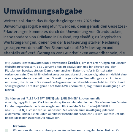
Umwidmungsabgabe
Weiters soll durch das Budgetbegleitgesetz 2025 eine
Umwidmungsabgabe eingeführt werden, denn gemäß den Gesetzes-
Erläuterungen komme es durch die Umwidmung von Grundstücken,
insbesondere von Grünland in Bauland, regelmäßig zu "atypischen
Wertsteigerungen, denen bei der Besteuerung stärker Rechnung
getragen werden soll". Der Steuersatz soll 30 % betragen und
ebenfalls auf Veräußerungen von Grundstücken anwendbar sein, die
ab dem 1.7.2025 stattfinden.
Wir, DORDA Rechtsanwälte GmbH, verwenden
Cookies
, um Ihre Erfahrungen auf unserer
Website zu verbessern, das Userverhalten zu analysieren und Inhalte von sozialen
Angesichts des aktuellen und noch sehr jungen Regierungsprogramms
Plattformen bereitzustellen. Damit kann auch ein Datentransfer in Drittstaaten
2025-2029 verwundert diese Maßnahme. Denn das
verbunden sein. Dies ist für die Nutzung der Website nicht notwendig, aber ermöglicht eine
noch engere Interaktion mit Ihnen. Soweit Ihre getroffenen Einstellungen auch Anbieter
Regierungsprogramm beabsichtigt die Stärkung der Baukonjunktur
umfassen, die Daten in Staaten ohne Angemessenheitsbeschluss nach Art 45 DSGVO und
und die Senkung der Baukosten, um gerade auch mehr leistbaren
ohne geeignete Garantien gemäß Art 46 DSGVO übermitteln, so gilt Ihre Einwilligung auch
Wohnraum zu schaffen und einen für die Volkswirtschaft
hierfür.
funktionierenden Bau- und Immobiliensektor zu stützen. Die
Sie können auf [ALLE AKZEPTIEREN] oder [ABLEHNEN] klicken, um alle
Umwidmungsabgabe steht diesem Ziel nun genau entgegen, weil sie
einwilligungspflichtigen Cookies zu akzeptieren oder abzulehnen. Sie können Ihre Cookie-
die Baukosten durch eine Steuer nochmals erhöht. Eine im
Einstellungen durch die Schieberegler und Klick auf die Schaltfläche [AUSWAHL
AKZEPTIEREN] auch individuell anpassen. Sie können Ihre Einwilligung jederzeit
Regierungsprogramm gewünschte verstärkte Wohnbautätigkeit wird
widerrufen, indem Sie zB unten auf dieser Website auf "Cookies" klicken. Weitere Details
dadurch aber noch zusätzlich erschwert.
finden Sie in den
Datenschutzhinweisen
.
Matomo
Wir nutzen Matomo zur Analyse der Webseitenbenutzung durch den Nutzer. Zu