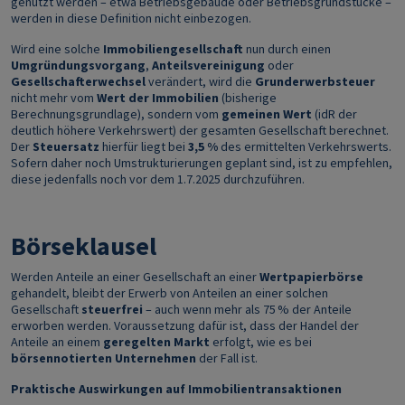
genutzt werden – etwa Betriebsgebäude oder Betriebsgrundstücke –
werden in diese Definition nicht einbezogen.
Wird eine solche
Immobiliengesellschaft
nun durch einen
Umgründungsvorgang
,
Anteilsvereinigung
oder
Gesellschafterwechsel
verändert, wird die
Grunderwerbsteuer
nicht mehr vom
Wert der Immobilien
(bisherige
Berechnungsgrundlage), sondern vom
gemeinen Wert
(idR der
deutlich höhere Verkehrswert) der gesamten Gesellschaft berechnet.
Der
Steuersatz
hierfür liegt bei
3,5 %
des ermittelten Verkehrswerts.
Sofern daher noch Umstrukturierungen geplant sind, ist zu empfehlen,
diese jedenfalls noch vor dem 1.7.2025 durchzuführen.
Börseklausel
Werden Anteile an einer Gesellschaft an einer
Wertpapierbörse
gehandelt, bleibt der Erwerb von Anteilen an einer solchen
Gesellschaft
steuerfrei
– auch wenn mehr als 75 % der Anteile
erworben werden. Voraussetzung dafür ist, dass der Handel der
Anteile an einem
geregelten Markt
erfolgt, wie es bei
börsennotierten Unternehmen
der Fall ist.
Praktische Auswirkungen auf Immobilientransaktionen