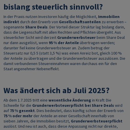
bislang steuerlich sinnvoll?
In der Praxis nutzen Investoren häufig die Möglichkeit,
Immobilien
indirekt
durch den Erwerb von
Gesellschaftsanteilen
zu erwerben –
sogenannte
Share Deals
. Der Vorteil dieser Struktur lag bislang darin,
dass die Liegenschaft mit allen Rechten und Pflichten übergeht. Aus
steuerlicher Sicht wird derzeit
Grunderwerbsteuer
beim Share Deal
nur dann ausgelöst, wenn
95 % der Anteile
übertragen werden;
darunter fiel keine Grunderwerbsteuer an. Zudem betrug der
Steuersatz nur 0,5 5 (statt 3,5 %) was einen Anreiz bot, gleich 100 %
der Anteile zu übertragen und die Grunderwerbsteuer auszulösen. Die
damit verbundenen Steuereinnahmen waren durchaus ein für den
Staat angenehmer Nebeneffekt.
Was ändert sich ab Juli 2025?
Ab dem 1.7.2025 tritt eine
wesentliche Änderung
in Kraft: Die
Schwelle für die
Grunderwerbsteuerpflicht bei Share Deals
wird
auf
75 % gesenkt
. Dies bedeutet, dass künftig schon der Erwerb von
75 % oder mehr
der Anteile an einer Gesellschaft innerhalb von
sieben Jahren, die Immobilien besitzt,
Grunderwerbsteuerpflicht
auslöst. Und neu ist auch, dass diese Anpassung nicht nur direkte,