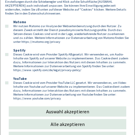
begründen. In der Praxis erfordert dies insbesondere eine sorgfältige
Einstellungen durch die Schieberegler und Klick auf die Schaltfläche [AUSWAHL
AKZEPTIEREN] auch individuell anpassen. Sie können Ihre Einwilligung jederzeit
Aufbereitung des Beitrags für Österreich sowie eine transparente
widerrufen, indem Sie zB unten auf dieser Website auf "Cookies" klicken. Weitere Details
Darstellung der zugrunde liegenden wirtschaftlichen Strukturen.
finden Sie in den
Datenschutzhinweisen
.
Matomo
Wir nutzen Matomo zur Analyse der Webseitenbenutzung durch den Nutzer. Zu
diesem Zweck erstellt der Dienst pseudonymisierte Nutzungsprofile. Durch das
Setzen dieses Cookies sind wird in der Lage, wiederkehrende Nutzer zu erkennen
und zu zählen. Weitere Informationen zur Datenverarbeitung von Matomo finden Sie
unter
https://matomo.org/privacy
Spotify
Dieses Cookie wird vom Provider Spotify AB gesetzt. Wir verwenden es, um Audio-
Footer
Inhalte von Spotify auf unserer Website zu implementieren. Das Cookie dient zudem
Kontakt
Datenschutz
Impressum
dazu, Informationen zur Interaktion des Nutzers mit diesen Inhalten zu sammeln.
Weitere Informationen zur Datenverarbeitung von Spotify finden Sie unter:
Compliance
Cookies
https://www.spotify.com/de/legal/privacy-policy/
YouTube
Dieses Cookie wird vom Provider YouTube LLC gesetzt. Wir verwenden es, um Video-
Follow us on:
Inhalte von Youtube auf unserer Website zu implementieren. Das Cookie dient zudem
dazu, Informationen zur Interaktion des Nutzers mit diesen Inhalten zu sammeln.
Weitere Informationen zur Datenverarbeitung von Youtube finden Sie unter:
https://www.youtube.com/privacy
Auswahl akzeptieren
Copyright 2026
Alle akzeptieren