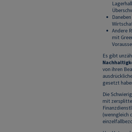
Lagerhal
Überschw
Daneben 
Wirtschaf
Andere R
mit Green
Vorausse
Es gibt unzäh
Nachhaltigke
von ihren Bea
ausdrücklich
gesetzt habe
Die Schwierig
mit zersplit
Finanzdienstl
(wenngleich 
einzelfallbe