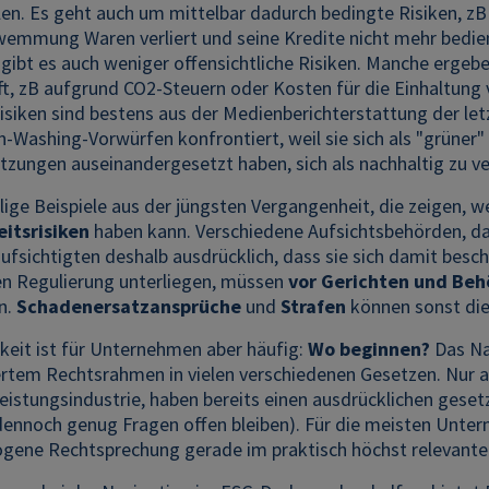
len. Es geht auch um mittelbar dadurch bedingte Risiken, z
emmung Waren verliert und seine Kredite nicht mehr bediene
gibt es auch weniger offensichtliche Risiken. Manche ergeb
t, zB aufgrund CO2-Steuern oder Kosten für die Einhaltung v
isiken sind bestens aus der Medienberichterstattung der l
-Washing-Vorwürfen konfrontiert, weil sie sich als "grüner" 
tzungen auseinandergesetzt haben, sich als nachhaltig zu v
lige Beispiele aus der jüngsten Vergangenheit, die zeigen, 
itsrisiken
haben kann. Verschiedene Aufsichtsbehörden, dar
ufsichtigten deshalb ausdrücklich, dass sie sich damit besch
en Regulierung unterliegen, müssen
vor Gerichten und Be
n.
Schadenersatzansprüche
und
Strafen
können sonst die
keit ist für Unternehmen aber häufig:
Wo beginnen?
Das Nac
tertem Rechtsrahmen in vielen verschiedenen Gesetzen. Nur 
eistungsindustrie, haben bereits einen ausdrücklichen gese
dennoch genug Fragen offen bleiben). Für die meisten Unter
zogene Rechtsprechung gerade im praktisch höchst relevant