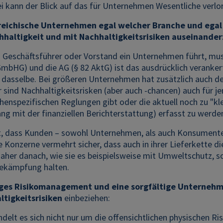
i kann der Blick auf das für Unternehmen Wesentliche verlo
reichische Unternehmen egal welcher Branche und egal 
hhaltigkeit und mit Nachhaltigkeitsrisiken auseinande
s Geschäftsführer oder Vorstand ein Unternehmen führt, mus
bHG) und die AG (§ 82 AktG) ist das ausdrücklich verankert.
 dasselbe. Bei größeren Unternehmen hat zusätzlich auch de
 sind Nachhaltigkeitsrisken (aber auch -chancen) auch für j
henspezifischen Reglungen gibt oder die aktuell noch zu "kl
 mit der finanziellen Berichterstattung) erfasst zu werde
 dass Kunden – sowohl Unternehmen, als auch Konsumenten
e Konzerne vermehrt sicher, dass auch in ihrer Lieferkette di
aher danach, wie sie es beispielsweise mit Umweltschutz, s
ekämpfung halten.
iges Risikomanagement und eine sorgfältige Unterneh
ltigkeitsrisiken
einbeziehen:
ndelt es sich nicht nur um die offensichtlichen physischen 