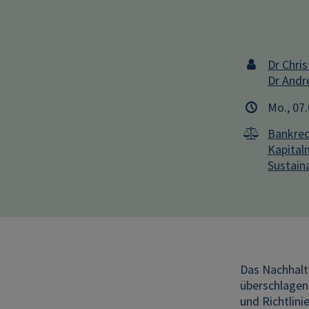
Dr Chris
Dr Andr
Mo., 07
Bankrec
Kapital
Sustaina
Das Nachhalt
überschlagen
und Richtlini