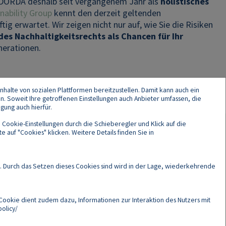
 DORDA deshalb seit vergangenem Jahr als
holistisches
ability Group
kennt den derzeit geltenden
g erwartet. Wir zeigen nicht nur auf, wie Sie die Risiken
s Nachhaltigkeitsrechts als Chancen für Ihr
nerationen.
nhalte von sozialen Plattformen bereitzustellen. Damit kann auch ein
en. Soweit Ihre getroffenen Einstellungen auch Anbieter umfassen, die
gung auch hierfür.
 Cookie-Einstellungen durch die Schieberegler und Klick auf die
 auf "Cookies" klicken. Weitere Details finden Sie in
Cookies
. Durch das Setzen dieses Cookies sind wird in der Lage, wiederkehrende
Cookie dient zudem dazu, Informationen zur Interaktion des Nutzers mit
olicy/