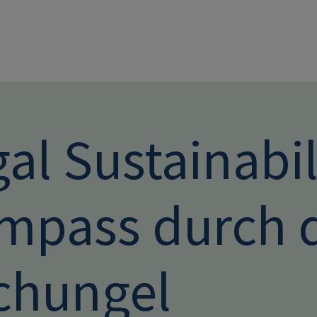
Direkt zum Inhalt
al Sustainabil
mpass durch 
chungel