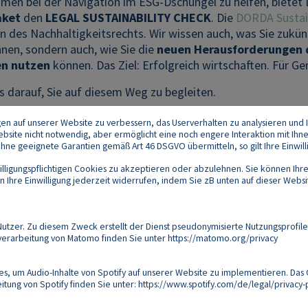
en bei der Navigation im ESG-Dschungel zu helfen, bietet
aket
den
LEGAL SUSTAINABILITY CHECK
. Die
DORDA Sustain
des Nachhaltigkeitsrechts. Wir wissen auch, was Sie zukünfti
en, sondern auch, wie Sie die
neuen Herausforderungen de
n nutzen
können. Das Ziel: Erfolgreich wirtschaften. Für Ge
s darauf, Sie auf diesem Weg zu begleiten.
gen auf unserer Website zu verbessern, das Userverhalten zu analysieren und I
 Website nicht notwendig, aber ermöglicht eine noch engere Interaktion mit Ihn
e geeignete Garantien gemäß Art 46 DSGVO übermitteln, so gilt Ihre Einwilli
lligungspflichtigen Cookies zu akzeptieren oder abzulehnen. Sie können Ihre
Ihre Einwilligung jederzeit widerrufen, indem Sie zB unten auf dieser Website
Footer
akt
Datenschutz
Impressum
Compliance
zer. Zu diesem Zweck erstellt der Dienst pseudonymisierte Nutzungsprofile
verarbeitung von Matomo finden Sie unter
https://matomo.org/privacy
Follow us on:
s, um Audio-Inhalte von Spotify auf unserer Website zu implementieren. Das 
tung von Spotify finden Sie unter:
https://www.spotify.com/de/legal/privacy-p