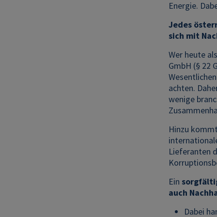
Energie. Dabe
Jedes öster
sich mit Nac
Wer heute al
GmbH (§ 22 Gm
Wesentlichen
achten. Daher
wenige branc
Zusammenhang
Hinzu kommt,
international
Lieferanten d
Korruptionsb
Ein
sorgfält
auch
Nachha
Dabei ha