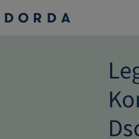
Leg
Ko
Ds