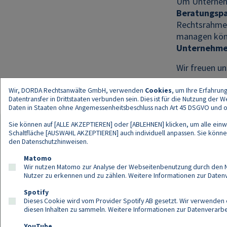
Um Unternehm
Beratungsp
Rechtsrahmen 
managen könn
Unternehme
Wir freuen un
Wir, DORDA Rechtsanwälte GmbH, verwenden
Cookies
, um Ihre Erfahrun
Datentransfer in Drittstaaten verbunden sein. Dies ist für die Nutzung der
Daten in Staaten ohne Angemessenheitsbeschluss nach Art 45 DSGVO und ohn
Sie können auf [ALLE AKZEPTIEREN] oder [ABLEHNEN] klicken, um alle einwi
Schaltfläche [AUSWAHL AKZEPTIEREN] auch individuell anpassen. Sie können 
den
Datenschutzhinweisen
.
Kont
Matomo
Wir nutzen Matomo zur Analyse der Webseitenbenutzung durch den Nut
Nutzer zu erkennen und zu zählen. Weitere Informationen zur Daten
Spotify
Dieses Cookie wird vom Provider Spotify AB gesetzt. Wir verwenden e
diesen Inhalten zu sammeln. Weitere Informationen zur Datenverarbei
YouTube