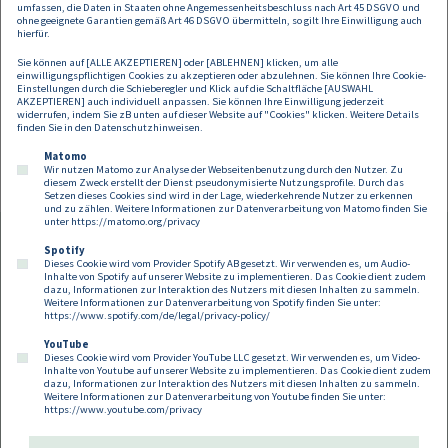
umfassen, die Daten in Staaten ohne Angemessenheitsbeschluss nach Art 45 DSGVO und
wo der Finanzdienstleister sitzt, wo Server stehen und wo Konten
ohne geeignete Garantien gemäß Art 46 DSGVO übermitteln, so gilt Ihre Einwilligung auch
geführt werden. Es gilt dementsprechend regelmäßig das Deliktsrecht
hierfür.
des Kundenstaates.
Sie können auf [ALLE AKZEPTIEREN] oder [ABLEHNEN] klicken, um alle
einwilligungspflichtigen Cookies zu akzeptieren oder abzulehnen. Sie können Ihre Cookie-
Compliance‑ und Risikomanagement der Finanzdienstleister sollten
Einstellungen durch die Schieberegler und Klick auf die Schaltfläche [AUSWAHL
AKZEPTIEREN] auch individuell anpassen. Sie können Ihre Einwilligung jederzeit
daher auf die Rechtsordnungen aller Zielmärkte abgestimmt sein.
widerrufen, indem Sie zB unten auf dieser Website auf "Cookies" klicken. Weitere Details
Gerne unterstützen wir Sie dabei!
finden Sie in den
Datenschutzhinweisen
.
Matomo
Wir nutzen Matomo zur Analyse der Webseitenbenutzung durch den Nutzer. Zu
diesem Zweck erstellt der Dienst pseudonymisierte Nutzungsprofile. Durch das
Setzen dieses Cookies sind wird in der Lage, wiederkehrende Nutzer zu erkennen
und zu zählen. Weitere Informationen zur Datenverarbeitung von Matomo finden Sie
unter
https://matomo.org/privacy
Spotify
Dieses Cookie wird vom Provider Spotify AB gesetzt. Wir verwenden es, um Audio-
Footer
Inhalte von Spotify auf unserer Website zu implementieren. Das Cookie dient zudem
Kontakt
Datenschutz
Impressum
dazu, Informationen zur Interaktion des Nutzers mit diesen Inhalten zu sammeln.
Weitere Informationen zur Datenverarbeitung von Spotify finden Sie unter:
Compliance
Cookies
https://www.spotify.com/de/legal/privacy-policy/
YouTube
Dieses Cookie wird vom Provider YouTube LLC gesetzt. Wir verwenden es, um Video-
Follow us on:
Inhalte von Youtube auf unserer Website zu implementieren. Das Cookie dient zudem
dazu, Informationen zur Interaktion des Nutzers mit diesen Inhalten zu sammeln.
Weitere Informationen zur Datenverarbeitung von Youtube finden Sie unter:
https://www.youtube.com/privacy