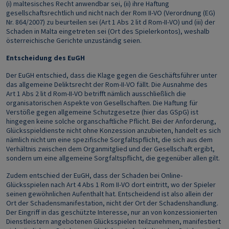
(i) maltesisches Recht anwendbar sei, (ii) ihre Haftung
gesellschaftsrechtlich und nicht nach der Rom II-VO (Verordnung (EG)
Nr. 864/2007) zu beurteilen sei (Art 1 Abs 2 lit d Rom‑II‑VO) und (iii) der
Schaden in Malta eingetreten sei (Ort des Spielerkontos), weshalb
österreichische Gerichte unzuständig seien.
Entscheidung des EuGH
Der EuGH entschied, dass die Klage gegen die Geschäftsführer unter
das allgemeine Deliktsrecht der Rom‑II‑VO fällt. Die Ausnahme des
Art 1 Abs 2 lit d Rom‑II‑VO betrifft nämlich ausschließlich die
organisatorischen Aspekte von Gesellschaften. Die Haftung für
Verstöße gegen allgemeine Schutzgesetze (hier das GSpG) ist
hingegen keine solche organschaftliche Pflicht. Bei der Anforderung,
Glücksspieldienste nicht ohne Konzession anzubieten, handelt es sich
nämlich nicht um eine spezifische Sorgfaltspflicht, die sich aus dem
Verhältnis zwischen dem Organmitglied und der Gesellschaft ergibt,
sondern um eine allgemeine Sorgfaltspflicht, die gegenüber allen gilt.
Zudem entschied der EuGH, dass der Schaden bei Online-
Glücksspielen nach Art 4 Abs 1 Rom II-VO dort eintritt, wo der Spieler
seinen gewöhnlichen Aufenthalt hat. Entscheidend ist also allein der
Ort der Schadensmanifestation, nicht der Ort der Schadenshandlung.
Der Eingriff in das geschützte Interesse, nur an von konzessionierten
Dienstleistern angebotenen Glücksspielen teilzunehmen, manifestiert