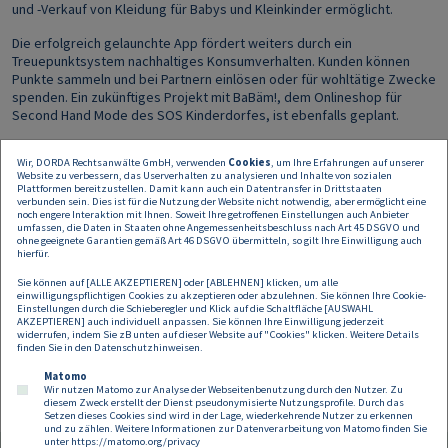
und -Verkauf von Kleidung für Babys und Kleinkinder ermöglicht.
Die erfolgreich gelaunchte App fördert weiters durch ein
Treuepunktsystem nachhaltiges Konsumverhalten. Kunden können
Punkte sammeln und bei Partnern einlösen oder für wohltätige Zwecke
spenden. Ein zukünftiges Projekt mit BaBäm!, dem Onlineshop für
Second Hand Mode des SOS Kinderdorfes, ist ebenfalls geplant.
Die Gründung von NEWORN lief
dank der professionellen
Wir, DORDA Rechtsanwälte GmbH, verwenden
Cookies
, um Ihre Erfahrungen auf unserer
Begleitung, klar definierter Zielgruppen und der Erfahrung der Gründer
Website zu verbessern, das Userverhalten zu analysieren und Inhalte von sozialen
aus ihrem gemeinsamen Masterstudium
reibungslos ab
. Die
Plattformen bereitzustellen. Damit kann auch ein Datentransfer in Drittstaaten
Finanzierung erfolgte durch einen Business Angel. NEWORN plant
verbunden sein. Dies ist für die Nutzung der Website nicht notwendig, aber ermöglicht eine
noch engere Interaktion mit Ihnen. Soweit Ihre getroffenen Einstellungen auch Anbieter
aktuell die Expansion in Österreich und später in Deutschland, mit
umfassen, die Daten in Staaten ohne Angemessenheitsbeschluss nach Art 45 DSGVO und
weiteren europäischen Märkten im Blick. Wir freuen uns, die nächsten
ohne geeignete Garantien gemäß Art 46 DSGVO übermitteln, so gilt Ihre Einwilligung auch
hierfür.
Schritte dieses innovativen Start-ups mit Sozialem- und
Nachhaltigkeitsfokus weiter mitzuverfolgen.
Sie können auf [ALLE AKZEPTIEREN] oder [ABLEHNEN] klicken, um alle
einwilligungspflichtigen Cookies zu akzeptieren oder abzulehnen. Sie können Ihre Cookie-
Mehr Informationen:
startup-desk.net
Einstellungen durch die Schieberegler und Klick auf die Schaltfläche [AUSWAHL
AKZEPTIEREN] auch individuell anpassen. Sie können Ihre Einwilligung jederzeit
widerrufen, indem Sie zB unten auf dieser Website auf "Cookies" klicken. Weitere Details
Direkt zur Website von NEWORN:
neworn.com
finden Sie in den
Datenschutzhinweisen
.
Matomo
Wir nutzen Matomo zur Analyse der Webseitenbenutzung durch den Nutzer. Zu
diesem Zweck erstellt der Dienst pseudonymisierte Nutzungsprofile. Durch das
Setzen dieses Cookies sind wird in der Lage, wiederkehrende Nutzer zu erkennen
und zu zählen. Weitere Informationen zur Datenverarbeitung von Matomo finden Sie
unter
https://matomo.org/privacy