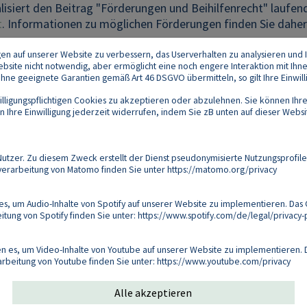
isiert den Beitrag "Förderungen und Beihilfenrecht" laufen
t
. Informationen zu möglichen Förderungen finden Sie daher
gen auf unserer Website zu verbessern, das Userverhalten zu analysieren und I
 Website nicht notwendig, aber ermöglicht eine noch engere Interaktion mit Ihn
e geeignete Garantien gemäß Art 46 DSGVO übermitteln, so gilt Ihre Einwilli
lligungspflichtigen Cookies zu akzeptieren oder abzulehnen. Sie können Ihre
Ihre Einwilligung jederzeit widerrufen, indem Sie zB unten auf dieser Website
Footer
akt
Datenschutz
Impressum
Compliance
zer. Zu diesem Zweck erstellt der Dienst pseudonymisierte Nutzungsprofile
verarbeitung von Matomo finden Sie unter
https://matomo.org/privacy
Follow us on:
s, um Audio-Inhalte von Spotify auf unserer Website zu implementieren. Das 
tung von Spotify finden Sie unter:
https://www.spotify.com/de/legal/privacy-p
Copyright 2026
 es, um Video-Inhalte von Youtube auf unserer Website zu implementieren. D
arbeitung von Youtube finden Sie unter:
https://www.youtube.com/privacy
Alle akzeptieren