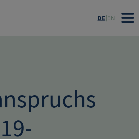
DE
EN
anspruchs
19-