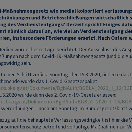
id-Maßnahmengesetz wie medial kolportiert verfassungs
chränkungen und Betriebsschließungen wirtschaftlich
g des Verdienstentgangs? Derzeit spricht Einiges dafür
mmt nämlich darauf an, wie viel an Verdienstentgang de
rien, insbesondere Förderungen ersetzt. Nach Ostern 
edien wurde dieser Tage berichtet: Der Ausschluss des Ans
ießungen nach dem Covid-19-Maßnahmengesetz (und die Au
ngswidrig sein.
 einen Schritt zurück: Sonntag, der 15.3.2020, änderte das 
henende wurde das 1. Covid-Gesetzespaket
.ris.bka.gv.at/Dokumente/BgblAuth/BGBLA_2020_I_12/BG
1.3.2020 wurde dann des 2. Covid-19-Gesetz erlassen:
.ris.bka.gv.at/Dokumente/BgblAuth/BGBLA_2020_I_16/BG
sverordnungen – noch am Sonntag im Bundesgesetzblatt ver
ezug auf die behauptete Verfassungswidrigkeit ist hier die 
onsumentenschutz betreffend vorläufige Maßnahmen zur Ver