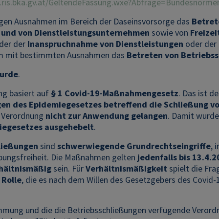
.ris.bka.gv.at/GeltendeFassung.wxe?Abfrage=Bundesnor
gen Ausnahmen im Bereich der Daseinsvorsorge das
Betret
 und von Dienstleistungsunternehmen
sowie von
Freizei
der der
Inanspruchnahme von Dienstleistungen
oder der
m mit bestimmten Ausnahmen das
Betreten von Betriebs
wurde
.
ng basiert auf
§ 1 Covid-19-Maßnahmengesetz
. Das ist d
n des Epidemiegesetzes betreffend die Schließung vo
n Verordnung
nicht zur Anwendung gelangen
. Damit wurd
iegesetzes ausgehebelt
.
ließungen
sind
schwerwiegende Grundrechtseingriffe
, 
ungsfreiheit. Die Maßnahmen gelten
jedenfalls bis 13.4.
hältnismäßig
sein. Für
Verhältnismäßigkeit
spielt die Fr
 Rolle
, die es nach dem Willen des Gesetzgebers des Covi
immung und die die Betriebsschließungen verfügende Veror