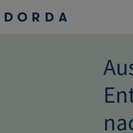
Au
En
na