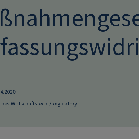
ßnahmengese
rfassungswidr
04.2020
iches Wirtschaftsrecht/Regulatory