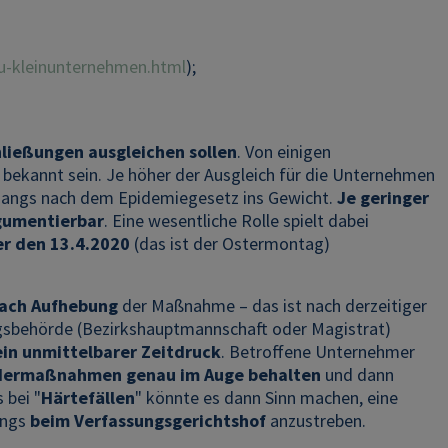
pu-kleinunternehmen.html
);
ließungen ausgleichen sollen
. Von einigen
 bekannt sein. Je höher der Ausgleich für die Unternehmen
ntgangs nach dem Epidemiegesetz ins Gewicht.
Je geringer
rgumentierbar
. Eine wesentliche Rolle spielt dabei
er den 13.4.2020
(das ist der Ostermontag)
nach Aufhebung
der Maßnahme – das ist nach derzeitiger
ngsbehörde (Bezirkshauptmannschaft oder Magistrat)
ein unmittelbarer Zeitdruck
. Betroffene Unternehmer
dermaßnahmen genau im Auge behalten
und dann
 bei "
Härtefällen
" könnte es dann Sinn machen, eine
angs
beim Verfassungsgerichtshof
anzustreben.