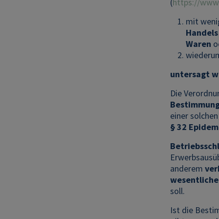
(
https://www
mit weni
Handels
Waren
o
wiederu
untersagt 
Die Verordnu
Bestimmunge
einer solche
§ 32 Epidem
Betriebssch
Erwerbsausüb
anderem
ver
wesentliche
soll.
Ist die Best