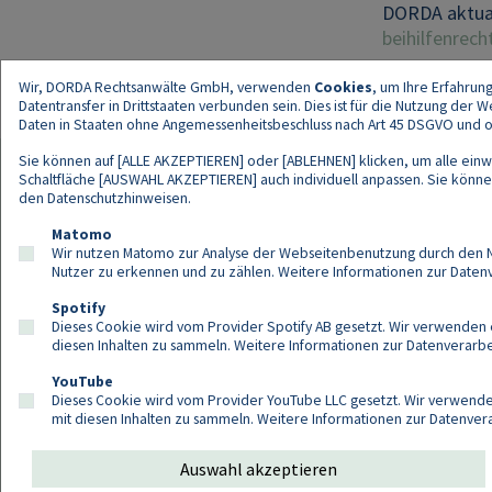
DORDA aktual
beihilfenrech
Wir, DORDA Rechtsanwälte GmbH, verwenden
Cookies
, um Ihre Erfahrun
Datentransfer in Drittstaaten verbunden sein. Dies ist für die Nutzung der
Daten in Staaten ohne Angemessenheitsbeschluss nach Art 45 DSGVO und ohn
Sie können auf [ALLE AKZEPTIEREN] oder [ABLEHNEN] klicken, um alle einwi
Schaltfläche [AUSWAHL AKZEPTIEREN] auch individuell anpassen. Sie können 
den
Datenschutzhinweisen
.
Kont
Matomo
Wir nutzen Matomo zur Analyse der Webseitenbenutzung durch den Nut
Nutzer zu erkennen und zu zählen. Weitere Informationen zur Daten
Spotify
Dieses Cookie wird vom Provider Spotify AB gesetzt. Wir verwenden e
diesen Inhalten zu sammeln. Weitere Informationen zur Datenverarbei
YouTube
Dieses Cookie wird vom Provider YouTube LLC gesetzt. Wir verwenden
mit diesen Inhalten zu sammeln. Weitere Informationen zur Datenver
Auswahl akzeptieren