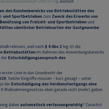
men&Gesetzesnummer=20011076
), wonach
en des Kundenbereichs von Betriebsstätten des
t- und Sportbetrieben
zum
Zweck des Erwerbs von
Benützung von Freizeit- und Sportbetrieben
und
stätten sämtlicher Betriebsarten der Gastgewerbe
eshalb relevant, weil nach
§ 4 Abs 2
leg cit die
n Betriebsstätten
im Rahmen des Anwendungsbereichs
e der
Entschädigungsanspruch des
in erster Linie in das Grundrecht der
2020
. Solche Eingriffe müssen – kurz gesagt – unter
age der
Entschädigung des Verdienstentgangs eine
d-19-Maßnahmengesetzes eben gerade nicht (mehr) geben
dnung daher
automatisch verfassungswidrig
? Zunächst