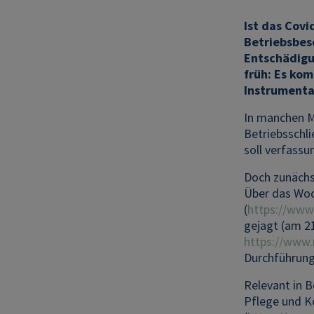
Ist das Cov
Betriebsbes
Entschädigun
früh: Es ko
Instrumenta
In manchen M
Betriebsschl
soll verfassu
Doch zunächst
Über das Woc
(
https://www
gejagt (am 2
https://www
Durchführung
Relevant in B
Pflege und K