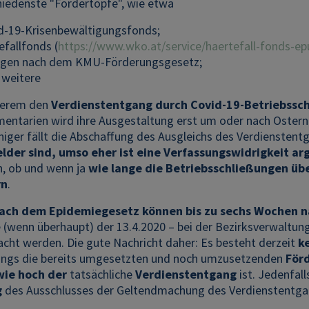
hiedenste "Fördertöpfe", wie etwa
d-19-Krisenbewältigungsfonds;
efallfonds (
https://www.wko.at/service/haertefall-fonds-e
ngen nach dem KMU-Förderungsgesetz;
 weitere
derem den
Verdienstentgang durch Covid-19-Betriebssch
mentarien wird ihre Ausgestaltung erst um oder nach Ostern
eniger fällt die Abschaffung des Ausgleichs des Verdienste
elder sind, umso eher ist eine Verfassungswidrigkeit a
h, ob und wenn ja
wie lange die Betriebsschließungen üb
rn
.
ach dem Epidemiegesetz können bis zu sechs Wochen 
 (wenn überhaupt) der 13.4.2020 – bei der Bezirksverwaltu
cht werden. Die gute Nachricht daher: Es besteht derzeit
k
rdings die bereits umgesetzten und noch umzusetzenden
För
wie hoch der
tatsächliche
Verdienstentgang
ist. Jedenfalls
g
des Ausschlusses der Geltendmachung des Verdienstentg