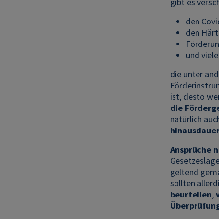
gibt es versc
den Covi
den Härt
Förderu
und viele
die unter an
Förderinstru
ist, desto w
die Förderg
natürlich auc
hinausdaue
Ansprüche n
Gesetzeslage
geltend gema
sollten alle
beurteilen
,
Überprüfun