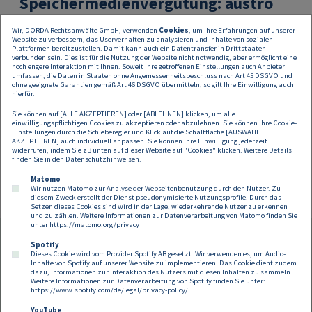
Speichermedienvergütung: austro
mechana veröffentlicht neuen Tarif
Wir, DORDA Rechtsanwälte GmbH, verwenden
Cookies
, um Ihre Erfahrungen auf unserer
für Cloud-Speicher
Website zu verbessern, das Userverhalten zu analysieren und Inhalte von sozialen
Plattformen bereitzustellen. Damit kann auch ein Datentransfer in Drittstaaten
verbunden sein. Dies ist für die Nutzung der Website nicht notwendig, aber ermöglicht eine
Seit der Entscheidung des OGH vom 16.12.2025 ist für
noch engere Interaktion mit Ihnen. Soweit Ihre getroffenen Einstellungen auch Anbieter
umfassen, die Daten in Staaten ohne Angemessenheitsbeschluss nach Art 45 DSGVO und
Österreich nunmehr klargestellt: Auch das Anbieten von
ohne geeignete Garantien gemäß Art 46 DSGVO übermitteln, so gilt Ihre Einwilligung auch
Cloud-Speicher fällt unter die Speichermedienvergütung.
hierfür.
Sie können auf [ALLE AKZEPTIEREN] oder [ABLEHNEN] klicken, um alle
einwilligungspflichtigen Cookies zu akzeptieren oder abzulehnen. Sie können Ihre Cookie-
Einstellungen durch die Schieberegler und Klick auf die Schaltfläche [AUSWAHL
AKZEPTIEREN] auch individuell anpassen. Sie können Ihre Einwilligung jederzeit
widerrufen, indem Sie zB unten auf dieser Website auf "Cookies" klicken. Weitere Details
finden Sie in den
Datenschutzhinweisen
.
Matomo
Wir nutzen Matomo zur Analyse der Webseitenbenutzung durch den Nutzer. Zu
diesem Zweck erstellt der Dienst pseudonymisierte Nutzungsprofile. Durch das
Setzen dieses Cookies sind wird in der Lage, wiederkehrende Nutzer zu erkennen
und zu zählen. Weitere Informationen zur Datenverarbeitung von Matomo finden Sie
unter
https://matomo.org/privacy
Spotify
Dieses Cookie wird vom Provider Spotify AB gesetzt. Wir verwenden es, um Audio-
Footer
Inhalte von Spotify auf unserer Website zu implementieren. Das Cookie dient zudem
Kontakt
Datenschutz
Impressum
dazu, Informationen zur Interaktion des Nutzers mit diesen Inhalten zu sammeln.
Weitere Informationen zur Datenverarbeitung von Spotify finden Sie unter:
Compliance
Cookies
https://www.spotify.com/de/legal/privacy-policy/
YouTube