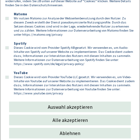
widerrufen, indem Sie zB unten auf dieser Website auf "Cookies" klicken. Weitere Details
finden Sie in den
Datenschutzhinweisen
.
Matomo
Wir nutzen Matomo zur Analyse der Webseitenbenutzung durch den Nutzer. Zu
diesem Zweck erstellt der Dienst pseudonymisierte Nutzungsprofile. Durch das
Setzen dieses Cookies sind wird in der Lage, wiederkehrende Nutzer zu erkennen
und zu zählen. Weitere Informationen zur Datenverarbeitung von Matomo finden Sie
unter
https://matomo.org/privacy
Spotify
Dieses Cookie wird vom Provider Spotify AB gesetzt. Wir verwenden es, um Audio-
Footer
Inhalte von Spotify auf unserer Website zu implementieren. Das Cookie dient zudem
Kontakt
Datenschutz
Impressum
dazu, Informationen zur Interaktion des Nutzers mit diesen Inhalten zu sammeln.
Weitere Informationen zur Datenverarbeitung von Spotify finden Sie unter:
Compliance
Cookies
https://www.spotify.com/de/legal/privacy-policy/
YouTube
Dieses Cookie wird vom Provider YouTube LLC gesetzt. Wir verwenden es, um Video-
Follow us on:
Inhalte von Youtube auf unserer Website zu implementieren. Das Cookie dient zudem
dazu, Informationen zur Interaktion des Nutzers mit diesen Inhalten zu sammeln.
Weitere Informationen zur Datenverarbeitung von Youtube finden Sie unter:
https://www.youtube.com/privacy
Auswahl akzeptieren
Copyright 2026
Alle akzeptieren
Ablehnen