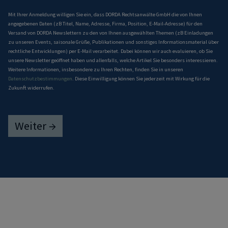
Mit Ihrer Anmeldung willigen Sie ein, dass DORDA Rechtsanwälte GmbH die von Ihnen
angegebenen Daten (zB Titel, Name, Adresse, Firma, Position, E-Mail-Adresse) für den
Versand von DORDA Newslettern zu den von Ihnen ausgewählten Themen (zB Einladungen
zu unseren Events, saisonale Grüße, Publikationen und sonstiges Informationsmaterial über
rechtliche Entwicklungen) per E-Mail verarbeitet. Dabei können wir auch evaluieren, ob Sie
unsere Newsletter geöffnet haben und allenfalls, welche Artikel Sie besonders interessieren.
Weitere Informationen, insbesondere zu Ihren Rechten, finden Sie in unseren
Datenschutzbestimmungen
. Diese Einwilligung können Sie jederzeit mit Wirkung für die
Zukunft widerrufen.
Weiter →