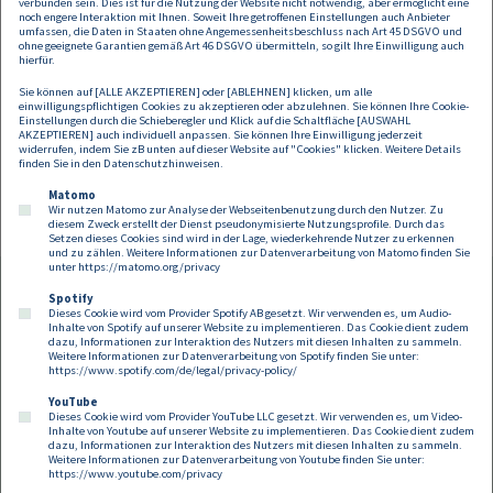
verbunden sein. Dies ist für die Nutzung der Website nicht notwendig, aber ermöglicht eine
WIEN
24.02.2025
noch engere Interaktion mit Ihnen. Soweit Ihre getroffenen Einstellungen auch Anbieter
umfassen, die Daten in Staaten ohne Angemessenheitsbeschluss nach Art 45 DSGVO und
ohne geeignete Garantien gemäß Art 46 DSGVO übermitteln, so gilt Ihre Einwilligung auch
Powersynergy ESG & Arbeitswelt
hierfür.
Sie können auf [ALLE AKZEPTIEREN] oder [ABLEHNEN] klicken, um alle
einwilligungspflichtigen Cookies zu akzeptieren oder abzulehnen. Sie können Ihre Cookie-
Einstellungen durch die Schieberegler und Klick auf die Schaltfläche [AUSWAHL
AKZEPTIEREN] auch individuell anpassen. Sie können Ihre Einwilligung jederzeit
widerrufen, indem Sie zB unten auf dieser Website auf "Cookies" klicken. Weitere Details
finden Sie in den
Datenschutzhinweisen
.
Seitennummerierung
Previous page
Next page
«
Page
Current page
Page
Page
»
…
3
4
5
6
…
Matomo
Wir nutzen Matomo zur Analyse der Webseitenbenutzung durch den Nutzer. Zu
diesem Zweck erstellt der Dienst pseudonymisierte Nutzungsprofile. Durch das
Setzen dieses Cookies sind wird in der Lage, wiederkehrende Nutzer zu erkennen
und zu zählen. Weitere Informationen zur Datenverarbeitung von Matomo finden Sie
unter
https://matomo.org/privacy
Spotify
Dieses Cookie wird vom Provider Spotify AB gesetzt. Wir verwenden es, um Audio-
Footer
Inhalte von Spotify auf unserer Website zu implementieren. Das Cookie dient zudem
Kontakt
Datenschutz
Impressum
dazu, Informationen zur Interaktion des Nutzers mit diesen Inhalten zu sammeln.
Weitere Informationen zur Datenverarbeitung von Spotify finden Sie unter:
Compliance
Cookies
https://www.spotify.com/de/legal/privacy-policy/
YouTube
Dieses Cookie wird vom Provider YouTube LLC gesetzt. Wir verwenden es, um Video-
Follow us on:
Inhalte von Youtube auf unserer Website zu implementieren. Das Cookie dient zudem
dazu, Informationen zur Interaktion des Nutzers mit diesen Inhalten zu sammeln.
Weitere Informationen zur Datenverarbeitung von Youtube finden Sie unter:
https://www.youtube.com/privacy