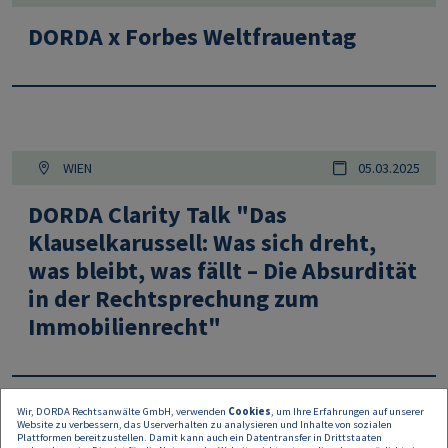
DORDA x Forbes Weltfrauentag
WIEN
05.03.2025
DORDA Clarity Talk "Das
Klauselkarussell: Was sich dreht,
was bleibt, was fällt – Die Absurdität
in der Rechtsprechung zum
Immobilienrecht"
Wir, DORDA Rechtsanwälte GmbH, verwenden
Cookies
, um Ihre Erfahrungen auf unserer
Website zu verbessern, das Userverhalten zu analysieren und Inhalte von sozialen
Plattformen bereitzustellen. Damit kann auch ein Datentransfer in Drittstaaten