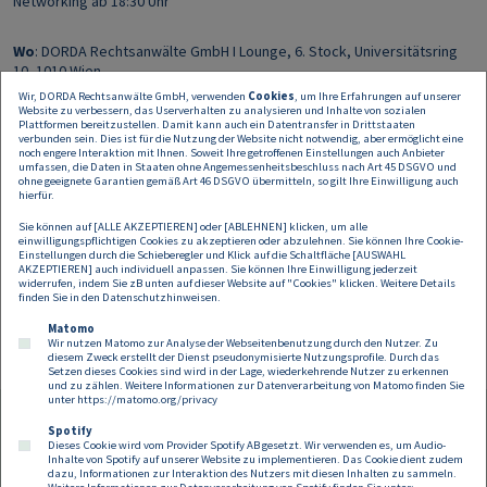
Networking ab 18:30 Uhr
Wo
: DORDA Rechtsanwälte GmbH I Lounge, 6. Stock, Universitätsring
10, 1010 Wien
Wir, DORDA Rechtsanwälte GmbH, verwenden
Cookies
, um Ihre Erfahrungen auf unserer
Website zu verbessern, das Userverhalten zu analysieren und Inhalte von sozialen
Sie sind an einer Teilnahme zu dieser Veranstaltung interessiert, dann
Plattformen bereitzustellen. Damit kann auch ein Datentransfer in Drittstaaten
schreiben Sie uns unter:
verbunden sein. Dies ist für die Nutzung der Website nicht notwendig, aber ermöglicht eine
events@dorda.at
noch engere Interaktion mit Ihnen. Soweit Ihre getroffenen Einstellungen auch Anbieter
umfassen, die Daten in Staaten ohne Angemessenheitsbeschluss nach Art 45 DSGVO und
ohne geeignete Garantien gemäß Art 46 DSGVO übermitteln, so gilt Ihre Einwilligung auch
Zutritt nur nach Anmeldung und Bestätigung.
hierfür.
Sie können auf [ALLE AKZEPTIEREN] oder [ABLEHNEN] klicken, um alle
Die Teilnahme ist kostenlos.
einwilligungspflichtigen Cookies zu akzeptieren oder abzulehnen. Sie können Ihre Cookie-
Einstellungen durch die Schieberegler und Klick auf die Schaltfläche [AUSWAHL
AKZEPTIEREN] auch individuell anpassen. Sie können Ihre Einwilligung jederzeit
widerrufen, indem Sie zB unten auf dieser Website auf "Cookies" klicken. Weitere Details
finden Sie in den
Datenschutzhinweisen
.
Wir freuen uns auf Ihre Teilnahme!
Matomo
Wir nutzen Matomo zur Analyse der Webseitenbenutzung durch den Nutzer. Zu
diesem Zweck erstellt der Dienst pseudonymisierte Nutzungsprofile. Durch das
Setzen dieses Cookies sind wird in der Lage, wiederkehrende Nutzer zu erkennen
und zu zählen. Weitere Informationen zur Datenverarbeitung von Matomo finden Sie
unter
https://matomo.org/privacy
Spotify
Dieses Cookie wird vom Provider Spotify AB gesetzt. Wir verwenden es, um Audio-
Footer
Inhalte von Spotify auf unserer Website zu implementieren. Das Cookie dient zudem
Kontakt
Datenschutz
Impressum
dazu, Informationen zur Interaktion des Nutzers mit diesen Inhalten zu sammeln.