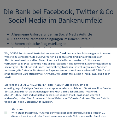
Die Bank bei Facebook, Twitter & Co
– Social Media im Bankenumfeld
Allgemeine Anforderungen an Social Media Auftritte
Besondere Rahmenbedingungen im Bankenumfeld
Urheberrechtliche Fragestellungen
Datenschutz und Bankgeheimnis in sozialen Netzwerken
Social Media Guidelines/Umgang im Unternehmen
Wir, DORDA Rechtsanwälte GmbH, verwenden
Cookies
, um Ihre Erfahrungen auf unserer
Website zu verbessern, das Userverhalten zu analysieren und Inhalte von sozialen
Plattformen bereitzustellen. Damit kann auch ein Datentransfer in Drittstaaten
verbunden sein. Dies ist für die Nutzung der Website nicht notwendig, aber ermöglicht eine
noch engere Interaktion mit Ihnen. Soweit Ihre getroffenen Einstellungen auch Anbieter
umfassen, die Daten in Staaten ohne Angemessenheitsbeschluss nach Art 45 DSGVO und
ohne geeignete Garantien gemäß Art 46 DSGVO übermitteln, so gilt Ihre Einwilligung auch
Anhang
Größe
hierfür.
File
Outsourcing | Bankgeschäfte im Internet |
521.48 KB
Sie können auf [ALLE AKZEPTIEREN] oder [ABLEHNEN] klicken, um alle
Datenschutz
einwilligungspflichtigen Cookies zu akzeptieren oder abzulehnen. Sie können Ihre Cookie-
Einstellungen durch die Schieberegler und Klick auf die Schaltfläche [AUSWAHL
AKZEPTIEREN] auch individuell anpassen. Sie können Ihre Einwilligung jederzeit
widerrufen, indem Sie zB unten auf dieser Website auf "Cookies" klicken. Weitere Details
finden Sie in den
Datenschutzhinweisen
.
Matomo
Wir nutzen Matomo zur Analyse der Webseitenbenutzung durch den Nutzer. Zu
diesem Zweck erstellt der Dienst pseudonymisierte Nutzungsprofile. Durch das