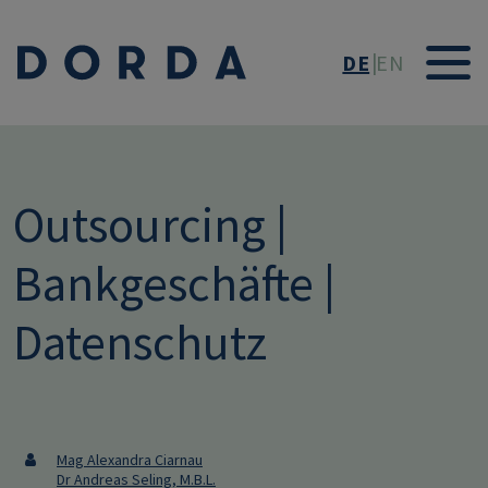
Direkt zum Inhalt
DE
EN
Outsourcing |
Bankgeschäfte |
Datenschutz
Mag Alexandra Ciarnau
Dr Andreas Seling, M.B.L.