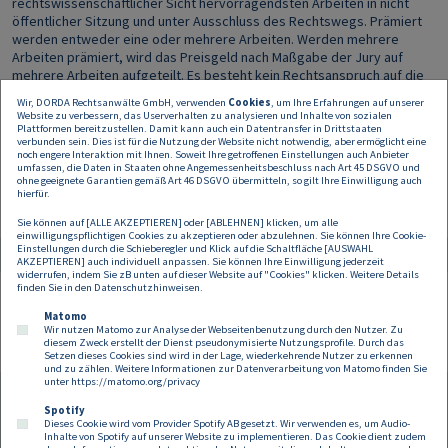
rechtswissenschaftlicher Sicht hervorragendsten Arbeiten in nicht
öffentlicher Sitzung und unter Ausschluss des Rechtswegs. Prämiert
werden entweder eine oder mehrere Arbeiten. Werden mehrere
Arbeiten prämiert, wird das Preisgeld nach Maßgabe der Jury auf
mehrere Arbeiten aufgeteilt. Es besteht kein Rechtsanspruch auf die
Verleihung eines Preises. Die Datenschutzhinweise sind hier
Wir, DORDA Rechtsanwälte GmbH, verwenden
Cookies
, um Ihre Erfahrungen auf unserer
abrufbar:
https://www.dorda.at/nachhaltigkeitspreis-datenschutz
. Es
Website zu verbessern, das Userverhalten zu analysieren und Inhalte von sozialen
gilt österreichisches Recht. Ausschließlich zuständig ist das sachlich
Plattformen bereitzustellen. Damit kann auch ein Datentransfer in Drittstaaten
verbunden sein. Dies ist für die Nutzung der Website nicht notwendig, aber ermöglicht eine
zuständige Gericht in Wien (Innere Stadt), soweit dem nicht
noch engere Interaktion mit Ihnen. Soweit Ihre getroffenen Einstellungen auch Anbieter
zwingendes Recht entgegensteht.
umfassen, die Daten in Staaten ohne Angemessenheitsbeschluss nach Art 45 DSGVO und
ohne geeignete Garantien gemäß Art 46 DSGVO übermitteln, so gilt Ihre Einwilligung auch
hierfür.
Sie können auf [ALLE AKZEPTIEREN] oder [ABLEHNEN] klicken, um alle
einwilligungspflichtigen Cookies zu akzeptieren oder abzulehnen. Sie können Ihre Cookie-
Einstellungen durch die Schieberegler und Klick auf die Schaltfläche [AUSWAHL
Anhang
Größe
AKZEPTIEREN] auch individuell anpassen. Sie können Ihre Einwilligung jederzeit
widerrufen, indem Sie zB unten auf dieser Website auf "Cookies" klicken. Weitere Details
File
foerderpreis_nachhaltigkeitsrecht_infoblatt_20
1380.36 KB
finden Sie in den
Datenschutzhinweisen
.
2324_1.pdf
Matomo
Wir nutzen Matomo zur Analyse der Webseitenbenutzung durch den Nutzer. Zu
diesem Zweck erstellt der Dienst pseudonymisierte Nutzungsprofile. Durch das
Setzen dieses Cookies sind wird in der Lage, wiederkehrende Nutzer zu erkennen
und zu zählen. Weitere Informationen zur Datenverarbeitung von Matomo finden Sie
unter
https://matomo.org/privacy
Spotify
Dieses Cookie wird vom Provider Spotify AB gesetzt. Wir verwenden es, um Audio-
Footer
Inhalte von Spotify auf unserer Website zu implementieren. Das Cookie dient zudem
Kontakt
Datenschutz
Impressum