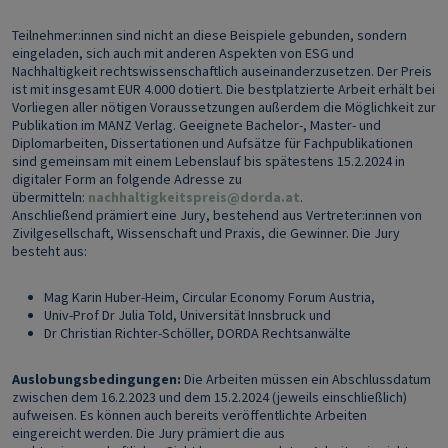
Teilnehmer:innen sind nicht an diese Beispiele gebunden, sondern
eingeladen, sich auch mit anderen Aspekten von ESG und
Nachhaltigkeit rechtswissenschaftlich auseinanderzusetzen. Der Preis
ist mit insgesamt EUR 4.000 dotiert. Die bestplatzierte Arbeit erhält bei
Vorliegen aller nötigen Voraussetzungen außerdem die Möglichkeit zur
Publikation im MANZ Verlag. Geeignete Bachelor-, Master- und
Diplomarbeiten, Dissertationen und Aufsätze für Fachpublikationen
sind gemeinsam mit einem Lebenslauf bis spätestens 15.2.2024 in
digitaler Form an folgende Adresse zu
übermitteln:
nachhaltigkeitspreis@dorda.at
.
Anschließend prämiert eine Jury, bestehend aus Vertreter:innen von
Zivilgesellschaft, Wissenschaft und Praxis, die Gewinner. Die Jury
besteht aus:
Mag Karin Huber-Heim, Circular Economy Forum Austria,
Univ-Prof Dr Julia Told, Universität Innsbruck und
Dr Christian Richter-Schöller, DORDA Rechtsanwälte
Auslobungsbedingungen:
Die Arbeiten müssen ein Abschlussdatum
zwischen dem 16.2.2023 und dem 15.2.2024 (jeweils einschließlich)
aufweisen. Es können auch bereits veröffentlichte Arbeiten
eingereicht werden. Die Jury prämiert die aus