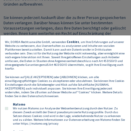
Gründen aufbewahren.
Sie können jederzeit Auskunft über die zu Ihrer Person gespeicherten
Daten verlangen. Darüber hinaus können Sie unter bestimmten
Voraussetzungen verlangen, dass Ihre Daten berichtigt oder gelöscht
werden. Ihnen kann weiterhin ein Recht auf Einschränkung der
Verarbeitung Ihrer Daten sowie ein Recht auf Herausgabe der von
Wir, DORDA Rechtsanwälte GmbH, verwenden
Cookies
, um Ihre Erfahrungen auf unserer
Ihnen bereitgestellten Daten in einem strukturierten, gängigen und
Website zu verbessern, das Userverhalten zu analysieren und Inhalte von sozialen
maschinenlesbaren Format zustehen. Auch können Sie gegen eine
Plattformen bereitzustellen. Damit kann auch ein Datentransfer in Drittstaaten
verbunden sein. Dies ist für die Nutzung der Website nicht notwendig, aber ermöglicht eine
Datenverarbeitung Widerspruch erheben. Außerdem können Sie eine
noch engere Interaktion mit Ihnen. Soweit Ihre getroffenen Einstellungen auch Anbieter
erteilte Einwilligung jederzeit ohne Grund widerrufen, um die
umfassen, die Daten in Staaten ohne Angemessenheitsbeschluss nach Art 45 DSGVO und
Weiterverwendung Ihrer personenbezogenen Daten, die aufgrund
ohne geeignete Garantien gemäß Art 46 DSGVO übermitteln, so gilt Ihre Einwilligung auch
hierfür.
einer Einwilligungserklärung erhoben und verwendet wurden, zu
verhindern.
Sie können auf [ALLE AKZEPTIEREN] oder [ABLEHNEN] klicken, um alle
einwilligungspflichtigen Cookies zu akzeptieren oder abzulehnen. Sie können Ihre Cookie-
Einstellungen durch die Schieberegler und Klick auf die Schaltfläche [AUSWAHL
Bei Fragen können Sie sich jederzeit bei unserem
AKZEPTIEREN] auch individuell anpassen. Sie können Ihre Einwilligung jederzeit
widerrufen, indem Sie zB unten auf dieser Website auf "Cookies" klicken. Weitere Details
Datenschutzbeauftragten unter
nino.tlapak@dorda.at
melden. Sie
finden Sie in den
Datenschutzhinweisen
.
können sich auch mit einer Beschwerde an die österreichische
Datenschutzbehörde (Barichgasse 40-42, 1030 Wien) wenden.
Matomo
Wir nutzen Matomo zur Analyse der Webseitenbenutzung durch den Nutzer. Zu
diesem Zweck erstellt der Dienst pseudonymisierte Nutzungsprofile. Durch das
Setzen dieses Cookies sind wird in der Lage, wiederkehrende Nutzer zu erkennen
und zu zählen. Weitere Informationen zur Datenverarbeitung von Matomo finden Sie
unter
https://matomo.org/privacy