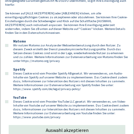
ohne geeignete Garantien gemäß Art 46 DSGVO übermitteln, so gilt Ihre Einwilligung auch
Die Vorträge starten um 18:00 Uhr
hierfür.
Sie können auf [ALLE AKZEPTIEREN] oder [ABLEHNEN] klicken, um alle
Sie wollen an dieser Veranstaltung teilnehmen, dann schreiben Sie
einwilligungspflichtigen Cookies zu akzeptieren oder abzulehnen. Sie können Ihre Cookie-
bitte bis spätestens 30. Oktober 2023 ein E-Mail an
Einstellungen durch die Schieberegler und Klick auf die Schaltfläche [AUSWAHL
AKZEPTIEREN] auch individuell anpassen. Sie können Ihre Einwilligung jederzeit
carina.janka@dorda.at
.
widerrufen, indem Sie zB unten auf dieser Website auf "Cookies" klicken. Weitere Details
finden Sie in den
Datenschutzhinweisen
.
Matomo
Wir nutzen Matomo zur Analyse der Webseitenbenutzung durch den Nutzer. Zu
diesem Zweck erstellt der Dienst pseudonymisierte Nutzungsprofile. Durch das
Setzen dieses Cookies sind wird in der Lage, wiederkehrende Nutzer zu erkennen
und zu zählen. Weitere Informationen zur Datenverarbeitung von Matomo finden Sie
unter
https://matomo.org/privacy
Spotify
Dieses Cookie wird vom Provider Spotify AB gesetzt. Wir verwenden es, um Audio-
Footer
Inhalte von Spotify auf unserer Website zu implementieren. Das Cookie dient zudem
Kontakt
Datenschutz
Impressum
dazu, Informationen zur Interaktion des Nutzers mit diesen Inhalten zu sammeln.
Weitere Informationen zur Datenverarbeitung von Spotify finden Sie unter:
Compliance
Cookies
https://www.spotify.com/de/legal/privacy-policy/
YouTube
Dieses Cookie wird vom Provider YouTube LLC gesetzt. Wir verwenden es, um Video-
Follow us on:
Inhalte von Youtube auf unserer Website zu implementieren. Das Cookie dient zudem
dazu, Informationen zur Interaktion des Nutzers mit diesen Inhalten zu sammeln.
Weitere Informationen zur Datenverarbeitung von Youtube finden Sie unter:
https://www.youtube.com/privacy
Auswahl akzeptieren