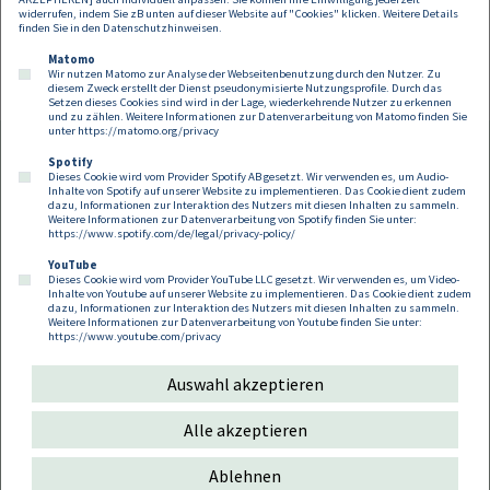
widerrufen, indem Sie zB unten auf dieser Website auf "Cookies" klicken. Weitere Details
finden Sie in den
Datenschutzhinweisen
.
Matomo
Wir nutzen Matomo zur Analyse der Webseitenbenutzung durch den Nutzer. Zu
diesem Zweck erstellt der Dienst pseudonymisierte Nutzungsprofile. Durch das
Setzen dieses Cookies sind wird in der Lage, wiederkehrende Nutzer zu erkennen
und zu zählen. Weitere Informationen zur Datenverarbeitung von Matomo finden Sie
unter
https://matomo.org/privacy
Spotify
Dieses Cookie wird vom Provider Spotify AB gesetzt. Wir verwenden es, um Audio-
Footer
Inhalte von Spotify auf unserer Website zu implementieren. Das Cookie dient zudem
Kontakt
Datenschutz
Impressum
dazu, Informationen zur Interaktion des Nutzers mit diesen Inhalten zu sammeln.
Weitere Informationen zur Datenverarbeitung von Spotify finden Sie unter:
Compliance
Cookies
https://www.spotify.com/de/legal/privacy-policy/
YouTube
Dieses Cookie wird vom Provider YouTube LLC gesetzt. Wir verwenden es, um Video-
Follow us on:
Inhalte von Youtube auf unserer Website zu implementieren. Das Cookie dient zudem
dazu, Informationen zur Interaktion des Nutzers mit diesen Inhalten zu sammeln.
Weitere Informationen zur Datenverarbeitung von Youtube finden Sie unter:
https://www.youtube.com/privacy
Auswahl akzeptieren
Copyright 2026
Alle akzeptieren
Ablehnen