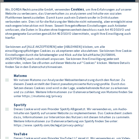
Wir, DORDA Rechtsanwälte GmbH, verwenden
Cookies
, um Ihre Erfahrungen auf unserer
Website zu verbessern, das Userverhalten zu analysieren und Inhalte von sozialen
Alle Angaben auf dieser Website dienen nur der
Plattformen bereitzustellen. Damit kann auch ein Datentransfer in Drittstaaten
Erstinformation und können keine rechtliche oder
verbunden sein. Dies ist für die Nutzung der Website nicht notwendig, aber ermöglicht eine
noch engere Interaktion mit Ihnen. Soweit Ihre getroffenen Einstellungen auch Anbieter
sonstige Beratung sein oder ersetzen. Daher
umfassen, die Daten in Staaten ohne Angemessenheitsbeschluss nach Art 45 DSGVO und
übernehmen wir keine Haftung für allfälligen
ohne geeignete Garantien gemäß Art 46 DSGVO übermitteln, so gilt Ihre Einwilligung auch
hierfür.
Schadenersatz.
Sie können auf [ALLE AKZEPTIEREN] oder [ABLEHNEN] klicken, um alle
einwilligungspflichtigen Cookies zu akzeptieren oder abzulehnen. Sie können Ihre Cookie-
Einstellungen durch die Schieberegler und Klick auf die Schaltfläche [AUSWAHL
AKZEPTIEREN] auch individuell anpassen. Sie können Ihre Einwilligung jederzeit
widerrufen, indem Sie zB unten auf dieser Website auf "Cookies" klicken. Weitere Details
finden Sie in den
Datenschutzhinweisen
.
Matomo
Wir nutzen Matomo zur Analyse der Webseitenbenutzung durch den Nutzer. Zu
diesem Zweck erstellt der Dienst pseudonymisierte Nutzungsprofile. Durch das
Setzen dieses Cookies sind wird in der Lage, wiederkehrende Nutzer zu erkennen
und zu zählen. Weitere Informationen zur Datenverarbeitung von Matomo finden Sie
unter
https://matomo.org/privacy
Spotify
Dieses Cookie wird vom Provider Spotify AB gesetzt. Wir verwenden es, um Audio-
Footer
Inhalte von Spotify auf unserer Website zu implementieren. Das Cookie dient zudem
Kontakt
Datenschutz
Impressum
dazu, Informationen zur Interaktion des Nutzers mit diesen Inhalten zu sammeln.
Weitere Informationen zur Datenverarbeitung von Spotify finden Sie unter:
Compliance
Cookies
https://www.spotify.com/de/legal/privacy-policy/
YouTube
Dieses Cookie wird vom Provider YouTube LLC gesetzt. Wir verwenden es, um Video-