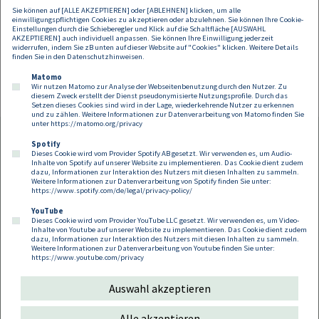
Sie können auf [ALLE AKZEPTIEREN] oder [ABLEHNEN] klicken, um alle
einwilligungspflichtigen Cookies zu akzeptieren oder abzulehnen. Sie können Ihre Cookie-
Einstellungen durch die Schieberegler und Klick auf die Schaltfläche [AUSWAHL
AKZEPTIEREN] auch individuell anpassen. Sie können Ihre Einwilligung jederzeit
widerrufen, indem Sie zB unten auf dieser Website auf "Cookies" klicken. Weitere Details
finden Sie in den
Datenschutzhinweisen
.
Matomo
Wir nutzen Matomo zur Analyse der Webseitenbenutzung durch den Nutzer. Zu
diesem Zweck erstellt der Dienst pseudonymisierte Nutzungsprofile. Durch das
Setzen dieses Cookies sind wird in der Lage, wiederkehrende Nutzer zu erkennen
und zu zählen. Weitere Informationen zur Datenverarbeitung von Matomo finden Sie
unter
https://matomo.org/privacy
Spotify
Dieses Cookie wird vom Provider Spotify AB gesetzt. Wir verwenden es, um Audio-
Footer
Inhalte von Spotify auf unserer Website zu implementieren. Das Cookie dient zudem
Kontakt
Datenschutz
Impressum
dazu, Informationen zur Interaktion des Nutzers mit diesen Inhalten zu sammeln.
Weitere Informationen zur Datenverarbeitung von Spotify finden Sie unter:
Compliance
Cookies
https://www.spotify.com/de/legal/privacy-policy/
YouTube
Dieses Cookie wird vom Provider YouTube LLC gesetzt. Wir verwenden es, um Video-
Follow us on:
Inhalte von Youtube auf unserer Website zu implementieren. Das Cookie dient zudem
dazu, Informationen zur Interaktion des Nutzers mit diesen Inhalten zu sammeln.
Weitere Informationen zur Datenverarbeitung von Youtube finden Sie unter:
https://www.youtube.com/privacy
Auswahl akzeptieren
Copyright 2026
Alle akzeptieren