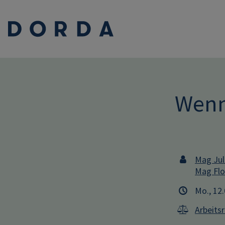
Wenn 
Mag Jul
Mag Flo
Mo., 12
Arbeits