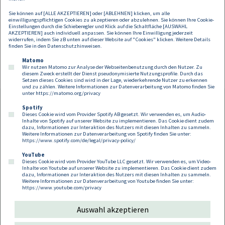
Schadenersatz.
Sie können auf [ALLE AKZEPTIEREN] oder [ABLEHNEN] klicken, um alle
einwilligungspflichtigen Cookies zu akzeptieren oder abzulehnen. Sie können Ihre Cookie-
Einstellungen durch die Schieberegler und Klick auf die Schaltfläche [AUSWAHL
AKZEPTIEREN] auch individuell anpassen. Sie können Ihre Einwilligung jederzeit
widerrufen, indem Sie zB unten auf dieser Website auf "Cookies" klicken. Weitere Details
finden Sie in den
Datenschutzhinweisen
.
Matomo
Wir nutzen Matomo zur Analyse der Webseitenbenutzung durch den Nutzer. Zu
diesem Zweck erstellt der Dienst pseudonymisierte Nutzungsprofile. Durch das
Setzen dieses Cookies sind wird in der Lage, wiederkehrende Nutzer zu erkennen
und zu zählen. Weitere Informationen zur Datenverarbeitung von Matomo finden Sie
unter
https://matomo.org/privacy
Spotify
Dieses Cookie wird vom Provider Spotify AB gesetzt. Wir verwenden es, um Audio-
Footer
Inhalte von Spotify auf unserer Website zu implementieren. Das Cookie dient zudem
Kontakt
Datenschutz
Impressum
dazu, Informationen zur Interaktion des Nutzers mit diesen Inhalten zu sammeln.
Weitere Informationen zur Datenverarbeitung von Spotify finden Sie unter:
Compliance
Cookies
https://www.spotify.com/de/legal/privacy-policy/
YouTube
Dieses Cookie wird vom Provider YouTube LLC gesetzt. Wir verwenden es, um Video-
Follow us on:
Inhalte von Youtube auf unserer Website zu implementieren. Das Cookie dient zudem
dazu, Informationen zur Interaktion des Nutzers mit diesen Inhalten zu sammeln.
Weitere Informationen zur Datenverarbeitung von Youtube finden Sie unter:
https://www.youtube.com/privacy
Auswahl akzeptieren
Copyright 2026