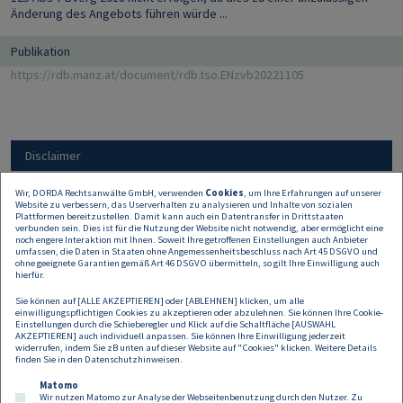
Änderung des Angebots führen würde ...
Publikation
https://rdb.manz.at/document/rdb.tso.ENzvb20221105
Disclaimer
Wir, DORDA Rechtsanwälte GmbH, verwenden
Cookies
, um Ihre Erfahrungen auf unserer
Website zu verbessern, das Userverhalten zu analysieren und Inhalte von sozialen
Alle Angaben auf dieser Website dienen nur der
Plattformen bereitzustellen. Damit kann auch ein Datentransfer in Drittstaaten
Erstinformation und können keine rechtliche oder
verbunden sein. Dies ist für die Nutzung der Website nicht notwendig, aber ermöglicht eine
noch engere Interaktion mit Ihnen. Soweit Ihre getroffenen Einstellungen auch Anbieter
sonstige Beratung sein oder ersetzen. Daher
umfassen, die Daten in Staaten ohne Angemessenheitsbeschluss nach Art 45 DSGVO und
übernehmen wir keine Haftung für allfälligen
ohne geeignete Garantien gemäß Art 46 DSGVO übermitteln, so gilt Ihre Einwilligung auch
hierfür.
Schadenersatz.
Sie können auf [ALLE AKZEPTIEREN] oder [ABLEHNEN] klicken, um alle
einwilligungspflichtigen Cookies zu akzeptieren oder abzulehnen. Sie können Ihre Cookie-
Einstellungen durch die Schieberegler und Klick auf die Schaltfläche [AUSWAHL
AKZEPTIEREN] auch individuell anpassen. Sie können Ihre Einwilligung jederzeit
widerrufen, indem Sie zB unten auf dieser Website auf "Cookies" klicken. Weitere Details
finden Sie in den
Datenschutzhinweisen
.
Matomo
Wir nutzen Matomo zur Analyse der Webseitenbenutzung durch den Nutzer. Zu