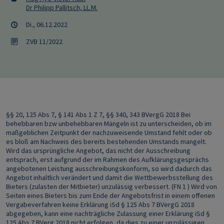
Dr Philipp Pallitsch, LL.M.
Di., 06.12.2022
ZVB 11/2022
§§ 20, 125 Abs 7, § 141 Abs 1 Z 7, §§ 340, 343 BVergG 2018 Bei
behebbaren bzw unbehebbaren Mängeln ist zu unterscheiden, ob im
maßgeblichen Zeitpunkt der nachzuweisende Umstand fehlt oder ob
es bloß am Nachweis des bereits bestehenden Umstands mangelt.
Wird das ursprüngliche Angebot, das nicht der Ausschreibung
entsprach, erst aufgrund der im Rahmen des Aufklärungsgesprächs
angebotenen Leistung ausschreibungskonform, so wird dadurch das
Angebot inhaltlich verändert und damit die Wettbewerbsstellung des
Bieters (zulasten der Mitbieter) unzulässig verbessert. (FN 1 ) Wird von
Seiten eines Bieters bis zum Ende der Angebotsfrist in einem offenen
Vergabeverfahren keine Erklärung iSd § 125 Abs 7 BVergG 2018
abgegeben, kann eine nachträgliche Zulassung einer Erklärung iSd §
125 Abs 7 BVerg 2018 nicht erfolgen, da dies zu einer unzulässigen