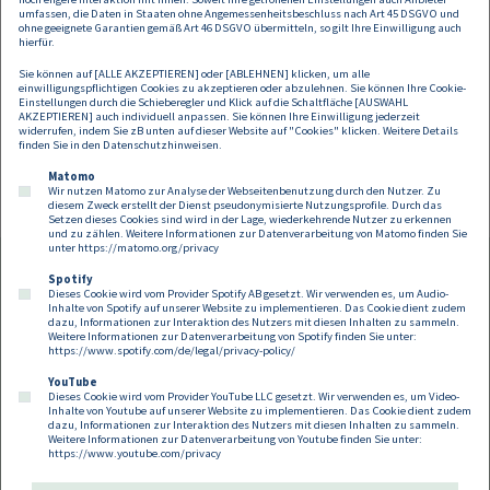
sonstige Beratung sein oder ersetzen. Daher
umfassen, die Daten in Staaten ohne Angemessenheitsbeschluss nach Art 45 DSGVO und
übernehmen wir keine Haftung für allfälligen
ohne geeignete Garantien gemäß Art 46 DSGVO übermitteln, so gilt Ihre Einwilligung auch
hierfür.
Schadenersatz.
Sie können auf [ALLE AKZEPTIEREN] oder [ABLEHNEN] klicken, um alle
einwilligungspflichtigen Cookies zu akzeptieren oder abzulehnen. Sie können Ihre Cookie-
Einstellungen durch die Schieberegler und Klick auf die Schaltfläche [AUSWAHL
AKZEPTIEREN] auch individuell anpassen. Sie können Ihre Einwilligung jederzeit
widerrufen, indem Sie zB unten auf dieser Website auf "Cookies" klicken. Weitere Details
finden Sie in den
Datenschutzhinweisen
.
Matomo
Wir nutzen Matomo zur Analyse der Webseitenbenutzung durch den Nutzer. Zu
diesem Zweck erstellt der Dienst pseudonymisierte Nutzungsprofile. Durch das
Setzen dieses Cookies sind wird in der Lage, wiederkehrende Nutzer zu erkennen
und zu zählen. Weitere Informationen zur Datenverarbeitung von Matomo finden Sie
unter
https://matomo.org/privacy
Spotify
Dieses Cookie wird vom Provider Spotify AB gesetzt. Wir verwenden es, um Audio-
Footer
Inhalte von Spotify auf unserer Website zu implementieren. Das Cookie dient zudem
Kontakt
Datenschutz
Impressum
dazu, Informationen zur Interaktion des Nutzers mit diesen Inhalten zu sammeln.
Weitere Informationen zur Datenverarbeitung von Spotify finden Sie unter:
Compliance
Cookies
https://www.spotify.com/de/legal/privacy-policy/
YouTube
Dieses Cookie wird vom Provider YouTube LLC gesetzt. Wir verwenden es, um Video-
Follow us on:
Inhalte von Youtube auf unserer Website zu implementieren. Das Cookie dient zudem
dazu, Informationen zur Interaktion des Nutzers mit diesen Inhalten zu sammeln.
Weitere Informationen zur Datenverarbeitung von Youtube finden Sie unter:
https://www.youtube.com/privacy