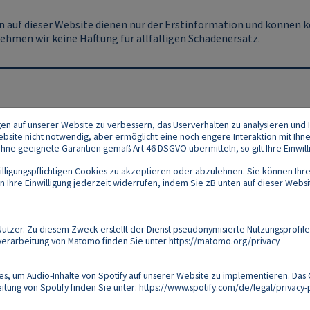
 auf dieser Website dienen nur der Erstinformation und können ke
ehmen wir keine Haftung für allfälligen Schadenersatz.
gen auf unserer Website zu verbessern, das Userverhalten zu analysieren und I
 Website nicht notwendig, aber ermöglicht eine noch engere Interaktion mit Ihn
e geeignete Garantien gemäß Art 46 DSGVO übermitteln, so gilt Ihre Einwilli
lligungspflichtigen Cookies zu akzeptieren oder abzulehnen. Sie können Ihre
Ihre Einwilligung jederzeit widerrufen, indem Sie zB unten auf dieser Website
Footer
akt
Datenschutz
Impressum
Compliance
zer. Zu diesem Zweck erstellt der Dienst pseudonymisierte Nutzungsprofile
verarbeitung von Matomo finden Sie unter
https://matomo.org/privacy
Follow us on:
s, um Audio-Inhalte von Spotify auf unserer Website zu implementieren. Das 
tung von Spotify finden Sie unter:
https://www.spotify.com/de/legal/privacy-p