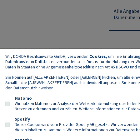
Alle Angaben
Daher übern
Wir, DORDA Rechtsanwälte GmbH, verwenden
Cookies
, um Ihre Erfahrun
Datentransfer in Drittstaaten verbunden sein. Dies ist für die Nutzung der
Daten in Staaten ohne Angemessenheitsbeschluss nach Art 45 DSGVO und ohn
Sie können auf [ALLE AKZEPTIEREN] oder [ABLEHNEN] klicken, um alle einwi
Schaltfläche [AUSWAHL AKZEPTIEREN] auch individuell anpassen. Sie können 
den
Datenschutzhinweisen
.
Kont
Matomo
Wir nutzen Matomo zur Analyse der Webseitenbenutzung durch den Nut
Nutzer zu erkennen und zu zählen. Weitere Informationen zur Daten
Spotify
Dieses Cookie wird vom Provider Spotify AB gesetzt. Wir verwenden e
diesen Inhalten zu sammeln. Weitere Informationen zur Datenverarbei