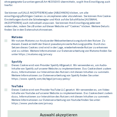
übernehmen wir keine Haftung für allfälligen
ohne geeignete Garantien gemäß Art 46 DSGVO übermitteln, so gilt Ihre Einwilligung auch
hierfür.
Schadenersatz.
Sie können auf [ALLE AKZEPTIEREN] oder [ABLEHNEN] klicken, um alle
einwilligungspflichtigen Cookies zu akzeptieren oder abzulehnen. Sie können Ihre Cookie-
Einstellungen durch die Schieberegler und Klick auf die Schaltfläche [AUSWAHL
AKZEPTIEREN] auch individuell anpassen. Sie können Ihre Einwilligung jederzeit
widerrufen, indem Sie zB unten auf dieser Website auf "Cookies" klicken. Weitere Details
finden Sie in den
Datenschutzhinweisen
.
Matomo
Wir nutzen Matomo zur Analyse der Webseitenbenutzung durch den Nutzer. Zu
diesem Zweck erstellt der Dienst pseudonymisierte Nutzungsprofile. Durch das
Setzen dieses Cookies sind wird in der Lage, wiederkehrende Nutzer zu erkennen
und zu zählen. Weitere Informationen zur Datenverarbeitung von Matomo finden Sie
unter
https://matomo.org/privacy
Spotify
Dieses Cookie wird vom Provider Spotify AB gesetzt. Wir verwenden es, um Audio-
Footer
Inhalte von Spotify auf unserer Website zu implementieren. Das Cookie dient zudem
Kontakt
Datenschutz
Impressum
dazu, Informationen zur Interaktion des Nutzers mit diesen Inhalten zu sammeln.
Weitere Informationen zur Datenverarbeitung von Spotify finden Sie unter:
Compliance
Cookies
https://www.spotify.com/de/legal/privacy-policy/
YouTube
Dieses Cookie wird vom Provider YouTube LLC gesetzt. Wir verwenden es, um Video-
Follow us on:
Inhalte von Youtube auf unserer Website zu implementieren. Das Cookie dient zudem
dazu, Informationen zur Interaktion des Nutzers mit diesen Inhalten zu sammeln.
Weitere Informationen zur Datenverarbeitung von Youtube finden Sie unter:
https://www.youtube.com/privacy
Auswahl akzeptieren