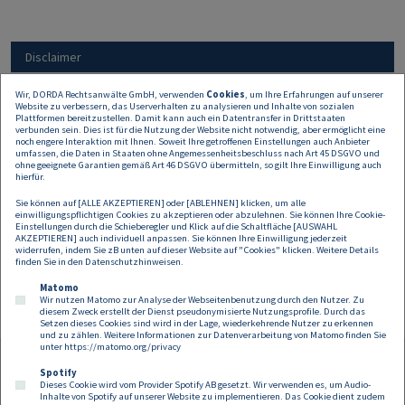
Disclaimer
Wir, DORDA Rechtsanwälte GmbH, verwenden
Cookies
, um Ihre Erfahrungen auf unserer
Website zu verbessern, das Userverhalten zu analysieren und Inhalte von sozialen
Alle Angaben auf dieser Website dienen nur der
Plattformen bereitzustellen. Damit kann auch ein Datentransfer in Drittstaaten
Erstinformation und können keine rechtliche oder
verbunden sein. Dies ist für die Nutzung der Website nicht notwendig, aber ermöglicht eine
noch engere Interaktion mit Ihnen. Soweit Ihre getroffenen Einstellungen auch Anbieter
sonstige Beratung sein oder ersetzen. Daher
umfassen, die Daten in Staaten ohne Angemessenheitsbeschluss nach Art 45 DSGVO und
übernehmen wir keine Haftung für allfälligen
ohne geeignete Garantien gemäß Art 46 DSGVO übermitteln, so gilt Ihre Einwilligung auch
hierfür.
Schadenersatz.
Sie können auf [ALLE AKZEPTIEREN] oder [ABLEHNEN] klicken, um alle
einwilligungspflichtigen Cookies zu akzeptieren oder abzulehnen. Sie können Ihre Cookie-
Einstellungen durch die Schieberegler und Klick auf die Schaltfläche [AUSWAHL
AKZEPTIEREN] auch individuell anpassen. Sie können Ihre Einwilligung jederzeit
widerrufen, indem Sie zB unten auf dieser Website auf "Cookies" klicken. Weitere Details
finden Sie in den
Datenschutzhinweisen
.
Matomo
Wir nutzen Matomo zur Analyse der Webseitenbenutzung durch den Nutzer. Zu
diesem Zweck erstellt der Dienst pseudonymisierte Nutzungsprofile. Durch das
Setzen dieses Cookies sind wird in der Lage, wiederkehrende Nutzer zu erkennen
und zu zählen. Weitere Informationen zur Datenverarbeitung von Matomo finden Sie
unter
https://matomo.org/privacy
Spotify
Dieses Cookie wird vom Provider Spotify AB gesetzt. Wir verwenden es, um Audio-
Footer
Inhalte von Spotify auf unserer Website zu implementieren. Das Cookie dient zudem
Kontakt
Datenschutz
Impressum