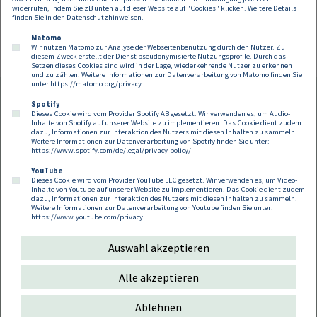
widerrufen, indem Sie zB unten auf dieser Website auf "Cookies" klicken. Weitere Details
finden Sie in den
Datenschutzhinweisen
.
Matomo
Wir nutzen Matomo zur Analyse der Webseitenbenutzung durch den Nutzer. Zu
diesem Zweck erstellt der Dienst pseudonymisierte Nutzungsprofile. Durch das
Setzen dieses Cookies sind wird in der Lage, wiederkehrende Nutzer zu erkennen
und zu zählen. Weitere Informationen zur Datenverarbeitung von Matomo finden Sie
unter
https://matomo.org/privacy
Spotify
Dieses Cookie wird vom Provider Spotify AB gesetzt. Wir verwenden es, um Audio-
Footer
Inhalte von Spotify auf unserer Website zu implementieren. Das Cookie dient zudem
Kontakt
Datenschutz
Impressum
dazu, Informationen zur Interaktion des Nutzers mit diesen Inhalten zu sammeln.
Weitere Informationen zur Datenverarbeitung von Spotify finden Sie unter:
Compliance
Cookies
https://www.spotify.com/de/legal/privacy-policy/
YouTube
Dieses Cookie wird vom Provider YouTube LLC gesetzt. Wir verwenden es, um Video-
Follow us on:
Inhalte von Youtube auf unserer Website zu implementieren. Das Cookie dient zudem
dazu, Informationen zur Interaktion des Nutzers mit diesen Inhalten zu sammeln.
Weitere Informationen zur Datenverarbeitung von Youtube finden Sie unter:
https://www.youtube.com/privacy
Auswahl akzeptieren
Copyright 2026
Alle akzeptieren
Ablehnen