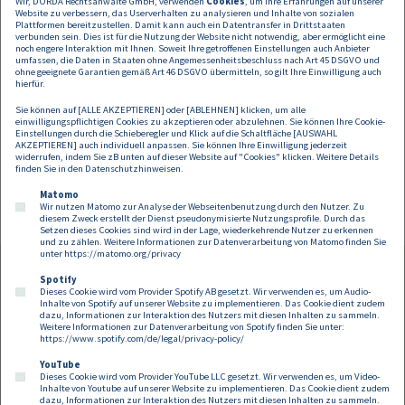
Wir, DORDA Rechtsanwälte GmbH, verwenden
Cookies
, um Ihre Erfahrungen auf unserer
Website zu verbessern, das Userverhalten zu analysieren und Inhalte von sozialen
Alle Angaben auf dieser Website dienen nur der
Plattformen bereitzustellen. Damit kann auch ein Datentransfer in Drittstaaten
Erstinformation und können keine rechtliche oder
verbunden sein. Dies ist für die Nutzung der Website nicht notwendig, aber ermöglicht eine
noch engere Interaktion mit Ihnen. Soweit Ihre getroffenen Einstellungen auch Anbieter
sonstige Beratung sein oder ersetzen. Daher
umfassen, die Daten in Staaten ohne Angemessenheitsbeschluss nach Art 45 DSGVO und
übernehmen wir keine Haftung für allfälligen
ohne geeignete Garantien gemäß Art 46 DSGVO übermitteln, so gilt Ihre Einwilligung auch
hierfür.
Schadenersatz.
Sie können auf [ALLE AKZEPTIEREN] oder [ABLEHNEN] klicken, um alle
einwilligungspflichtigen Cookies zu akzeptieren oder abzulehnen. Sie können Ihre Cookie-
Einstellungen durch die Schieberegler und Klick auf die Schaltfläche [AUSWAHL
AKZEPTIEREN] auch individuell anpassen. Sie können Ihre Einwilligung jederzeit
widerrufen, indem Sie zB unten auf dieser Website auf "Cookies" klicken. Weitere Details
finden Sie in den
Datenschutzhinweisen
.
Matomo
Wir nutzen Matomo zur Analyse der Webseitenbenutzung durch den Nutzer. Zu
diesem Zweck erstellt der Dienst pseudonymisierte Nutzungsprofile. Durch das
Setzen dieses Cookies sind wird in der Lage, wiederkehrende Nutzer zu erkennen
und zu zählen. Weitere Informationen zur Datenverarbeitung von Matomo finden Sie
unter
https://matomo.org/privacy
Spotify
Dieses Cookie wird vom Provider Spotify AB gesetzt. Wir verwenden es, um Audio-
Footer
Inhalte von Spotify auf unserer Website zu implementieren. Das Cookie dient zudem
Kontakt
Datenschutz
Impressum
dazu, Informationen zur Interaktion des Nutzers mit diesen Inhalten zu sammeln.
Weitere Informationen zur Datenverarbeitung von Spotify finden Sie unter:
Compliance
Cookies
https://www.spotify.com/de/legal/privacy-policy/
YouTube
Dieses Cookie wird vom Provider YouTube LLC gesetzt. Wir verwenden es, um Video-
Follow us on:
Inhalte von Youtube auf unserer Website zu implementieren. Das Cookie dient zudem
dazu, Informationen zur Interaktion des Nutzers mit diesen Inhalten zu sammeln.