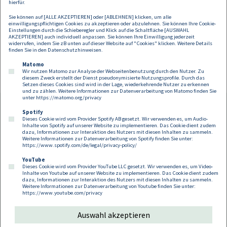
hierfür.
Schadenersatz.
Sie können auf [ALLE AKZEPTIEREN] oder [ABLEHNEN] klicken, um alle
einwilligungspflichtigen Cookies zu akzeptieren oder abzulehnen. Sie können Ihre Cookie-
Einstellungen durch die Schieberegler und Klick auf die Schaltfläche [AUSWAHL
AKZEPTIEREN] auch individuell anpassen. Sie können Ihre Einwilligung jederzeit
widerrufen, indem Sie zB unten auf dieser Website auf "Cookies" klicken. Weitere Details
finden Sie in den
Datenschutzhinweisen
.
Matomo
Wir nutzen Matomo zur Analyse der Webseitenbenutzung durch den Nutzer. Zu
diesem Zweck erstellt der Dienst pseudonymisierte Nutzungsprofile. Durch das
Setzen dieses Cookies sind wird in der Lage, wiederkehrende Nutzer zu erkennen
und zu zählen. Weitere Informationen zur Datenverarbeitung von Matomo finden Sie
unter
https://matomo.org/privacy
Spotify
Dieses Cookie wird vom Provider Spotify AB gesetzt. Wir verwenden es, um Audio-
Footer
Inhalte von Spotify auf unserer Website zu implementieren. Das Cookie dient zudem
Kontakt
Datenschutz
Impressum
dazu, Informationen zur Interaktion des Nutzers mit diesen Inhalten zu sammeln.
Weitere Informationen zur Datenverarbeitung von Spotify finden Sie unter:
Compliance
Cookies
https://www.spotify.com/de/legal/privacy-policy/
YouTube
Dieses Cookie wird vom Provider YouTube LLC gesetzt. Wir verwenden es, um Video-
Follow us on:
Inhalte von Youtube auf unserer Website zu implementieren. Das Cookie dient zudem
dazu, Informationen zur Interaktion des Nutzers mit diesen Inhalten zu sammeln.
Weitere Informationen zur Datenverarbeitung von Youtube finden Sie unter:
https://www.youtube.com/privacy
Auswahl akzeptieren
Copyright 2026