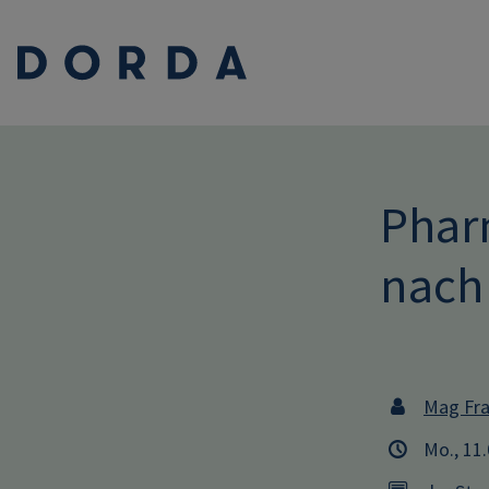
Phar
nach
Mag Fra
Mo., 11