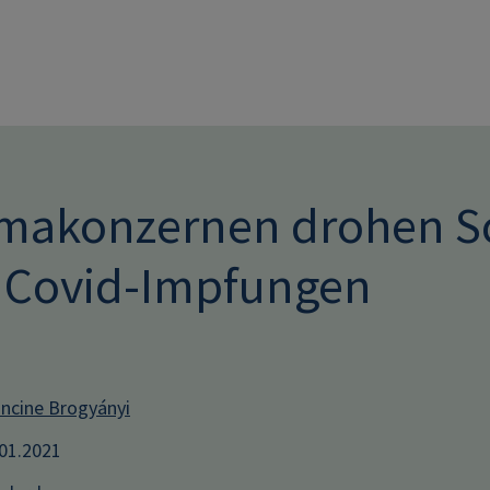
Direkt zum Inhalt
makonzernen drohen S
 Covid-Impfungen
ncine Brogyányi
.01.2021