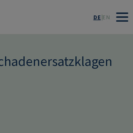
DE
EN
chadenersatzklagen