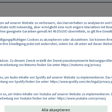
gen auf unserer Website zu verbessern, das Userverhalten zu analysieren und I
 Website nicht notwendig, aber ermöglicht eine noch engere Interaktion mit Ihn
e geeignete Garantien gemäß Art 46 DSGVO übermitteln, so gilt Ihre Einwilli
lligungspflichtigen Cookies zu akzeptieren oder abzulehnen. Sie können Ihre
Ihre Einwilligung jederzeit widerrufen, indem Sie zB unten auf dieser Website
Footer
akt
Datenschutz
Impressum
Compliance
zer. Zu diesem Zweck erstellt der Dienst pseudonymisierte Nutzungsprofile
verarbeitung von Matomo finden Sie unter
https://matomo.org/privacy
Follow us on:
s, um Audio-Inhalte von Spotify auf unserer Website zu implementieren. Das 
tung von Spotify finden Sie unter:
https://www.spotify.com/de/legal/privacy-p
Copyright 2026
 es, um Video-Inhalte von Youtube auf unserer Website zu implementieren. D
arbeitung von Youtube finden Sie unter:
https://www.youtube.com/privacy
Alle akzeptieren