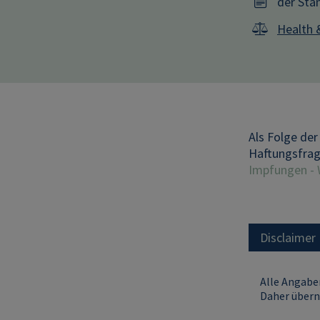
der Sta
Health 
Als Folge de
Haftungsfrage
Impfungen - W
Disclaimer
Alle Angaben
Daher übern