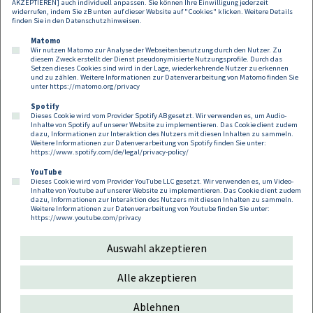
AKZEPTIEREN] auch individuell anpassen. Sie können Ihre Einwilligung jederzeit
widerrufen, indem Sie zB unten auf dieser Website auf "Cookies" klicken. Weitere Details
finden Sie in den
Datenschutzhinweisen
.
Matomo
Wir nutzen Matomo zur Analyse der Webseitenbenutzung durch den Nutzer. Zu
diesem Zweck erstellt der Dienst pseudonymisierte Nutzungsprofile. Durch das
Setzen dieses Cookies sind wird in der Lage, wiederkehrende Nutzer zu erkennen
und zu zählen. Weitere Informationen zur Datenverarbeitung von Matomo finden Sie
unter
https://matomo.org/privacy
Spotify
Dieses Cookie wird vom Provider Spotify AB gesetzt. Wir verwenden es, um Audio-
Footer
Inhalte von Spotify auf unserer Website zu implementieren. Das Cookie dient zudem
Kontakt
Datenschutz
Impressum
dazu, Informationen zur Interaktion des Nutzers mit diesen Inhalten zu sammeln.
Weitere Informationen zur Datenverarbeitung von Spotify finden Sie unter:
Compliance
Cookies
https://www.spotify.com/de/legal/privacy-policy/
YouTube
Dieses Cookie wird vom Provider YouTube LLC gesetzt. Wir verwenden es, um Video-
Follow us on:
Inhalte von Youtube auf unserer Website zu implementieren. Das Cookie dient zudem
dazu, Informationen zur Interaktion des Nutzers mit diesen Inhalten zu sammeln.
Weitere Informationen zur Datenverarbeitung von Youtube finden Sie unter:
https://www.youtube.com/privacy
Auswahl akzeptieren
Copyright 2026
Alle akzeptieren
Ablehnen