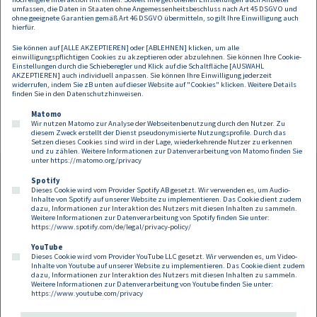
sonstige Beratung sein oder ersetzen. Daher
umfassen, die Daten in Staaten ohne Angemessenheitsbeschluss nach Art 45 DSGVO und
übernehmen wir keine Haftung für allfälligen
ohne geeignete Garantien gemäß Art 46 DSGVO übermitteln, so gilt Ihre Einwilligung auch
hierfür.
Schadenersatz.
Sie können auf [ALLE AKZEPTIEREN] oder [ABLEHNEN] klicken, um alle
einwilligungspflichtigen Cookies zu akzeptieren oder abzulehnen. Sie können Ihre Cookie-
Einstellungen durch die Schieberegler und Klick auf die Schaltfläche [AUSWAHL
AKZEPTIEREN] auch individuell anpassen. Sie können Ihre Einwilligung jederzeit
widerrufen, indem Sie zB unten auf dieser Website auf "Cookies" klicken. Weitere Details
finden Sie in den
Datenschutzhinweisen
.
Matomo
Wir nutzen Matomo zur Analyse der Webseitenbenutzung durch den Nutzer. Zu
diesem Zweck erstellt der Dienst pseudonymisierte Nutzungsprofile. Durch das
Setzen dieses Cookies sind wird in der Lage, wiederkehrende Nutzer zu erkennen
und zu zählen. Weitere Informationen zur Datenverarbeitung von Matomo finden Sie
unter
https://matomo.org/privacy
Spotify
Dieses Cookie wird vom Provider Spotify AB gesetzt. Wir verwenden es, um Audio-
Footer
Inhalte von Spotify auf unserer Website zu implementieren. Das Cookie dient zudem
Kontakt
Datenschutz
Impressum
dazu, Informationen zur Interaktion des Nutzers mit diesen Inhalten zu sammeln.
Weitere Informationen zur Datenverarbeitung von Spotify finden Sie unter:
Compliance
Cookies
https://www.spotify.com/de/legal/privacy-policy/
YouTube
Dieses Cookie wird vom Provider YouTube LLC gesetzt. Wir verwenden es, um Video-
Follow us on:
Inhalte von Youtube auf unserer Website zu implementieren. Das Cookie dient zudem
dazu, Informationen zur Interaktion des Nutzers mit diesen Inhalten zu sammeln.
Weitere Informationen zur Datenverarbeitung von Youtube finden Sie unter:
https://www.youtube.com/privacy