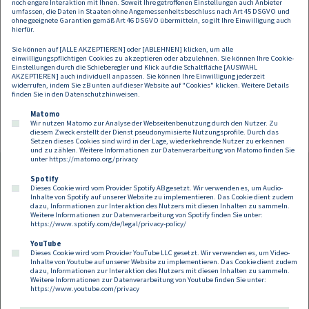
noch engere Interaktion mit Ihnen. Soweit Ihre getroffenen Einstellungen auch Anbieter
sonstige Beratung sein oder ersetzen. Daher
umfassen, die Daten in Staaten ohne Angemessenheitsbeschluss nach Art 45 DSGVO und
übernehmen wir keine Haftung für allfälligen
ohne geeignete Garantien gemäß Art 46 DSGVO übermitteln, so gilt Ihre Einwilligung auch
hierfür.
Schadenersatz.
Sie können auf [ALLE AKZEPTIEREN] oder [ABLEHNEN] klicken, um alle
einwilligungspflichtigen Cookies zu akzeptieren oder abzulehnen. Sie können Ihre Cookie-
Einstellungen durch die Schieberegler und Klick auf die Schaltfläche [AUSWAHL
AKZEPTIEREN] auch individuell anpassen. Sie können Ihre Einwilligung jederzeit
widerrufen, indem Sie zB unten auf dieser Website auf "Cookies" klicken. Weitere Details
finden Sie in den
Datenschutzhinweisen
.
Matomo
Wir nutzen Matomo zur Analyse der Webseitenbenutzung durch den Nutzer. Zu
diesem Zweck erstellt der Dienst pseudonymisierte Nutzungsprofile. Durch das
Setzen dieses Cookies sind wird in der Lage, wiederkehrende Nutzer zu erkennen
und zu zählen. Weitere Informationen zur Datenverarbeitung von Matomo finden Sie
unter
https://matomo.org/privacy
Spotify
Dieses Cookie wird vom Provider Spotify AB gesetzt. Wir verwenden es, um Audio-
Footer
Inhalte von Spotify auf unserer Website zu implementieren. Das Cookie dient zudem
Kontakt
Datenschutz
Impressum
dazu, Informationen zur Interaktion des Nutzers mit diesen Inhalten zu sammeln.
Weitere Informationen zur Datenverarbeitung von Spotify finden Sie unter:
Compliance
Cookies
https://www.spotify.com/de/legal/privacy-policy/
YouTube
Dieses Cookie wird vom Provider YouTube LLC gesetzt. Wir verwenden es, um Video-
Follow us on:
Inhalte von Youtube auf unserer Website zu implementieren. Das Cookie dient zudem
dazu, Informationen zur Interaktion des Nutzers mit diesen Inhalten zu sammeln.
Weitere Informationen zur Datenverarbeitung von Youtube finden Sie unter:
https://www.youtube.com/privacy