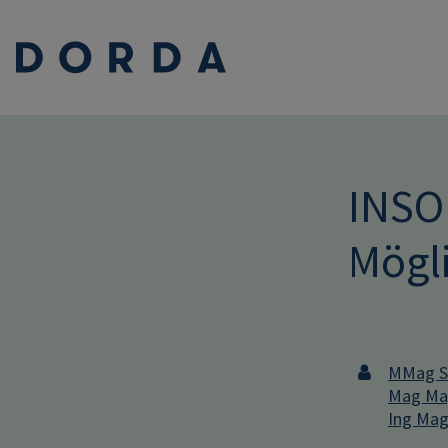
INSO
Mögli
MMag St
Mag Mag
Ing Mag