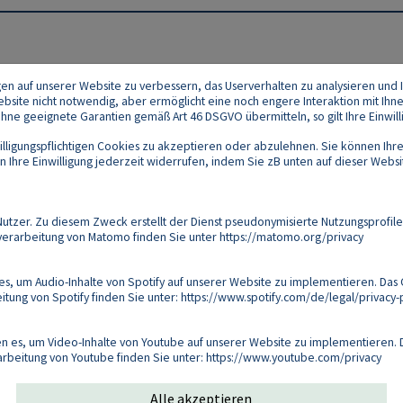
gen auf unserer Website zu verbessern, das Userverhalten zu analysieren und I
 Website nicht notwendig, aber ermöglicht eine noch engere Interaktion mit Ihn
e geeignete Garantien gemäß Art 46 DSGVO übermitteln, so gilt Ihre Einwilli
lligungspflichtigen Cookies zu akzeptieren oder abzulehnen. Sie können Ihre
Ihre Einwilligung jederzeit widerrufen, indem Sie zB unten auf dieser Website
Footer
akt
Datenschutz
Impressum
Compliance
zer. Zu diesem Zweck erstellt der Dienst pseudonymisierte Nutzungsprofile
verarbeitung von Matomo finden Sie unter
https://matomo.org/privacy
Follow us on:
s, um Audio-Inhalte von Spotify auf unserer Website zu implementieren. Das 
tung von Spotify finden Sie unter:
https://www.spotify.com/de/legal/privacy-p
Copyright 2026
 es, um Video-Inhalte von Youtube auf unserer Website zu implementieren. D
arbeitung von Youtube finden Sie unter:
https://www.youtube.com/privacy
Alle akzeptieren