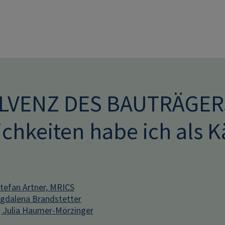
Direkt zum Inhalt
LVENZ DES BAUTRÄGERS
chkeiten habe ich als K
efan Artner, MRICS
dalena Brandstetter
 Julia Haumer-Mörzinger