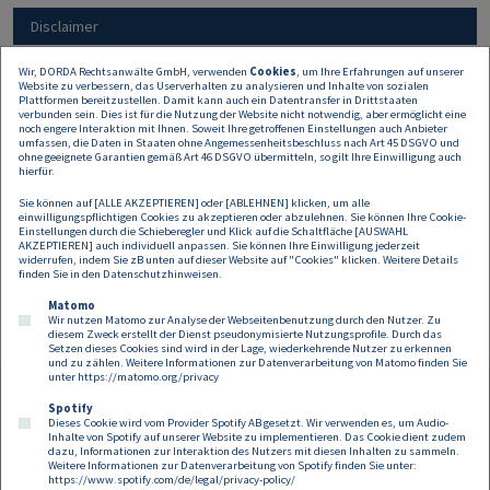
Disclaimer
Wir, DORDA Rechtsanwälte GmbH, verwenden
Cookies
, um Ihre Erfahrungen auf unserer
Website zu verbessern, das Userverhalten zu analysieren und Inhalte von sozialen
Alle Angaben auf dieser Website dienen nur der
Plattformen bereitzustellen. Damit kann auch ein Datentransfer in Drittstaaten
Erstinformation und können keine rechtliche oder
verbunden sein. Dies ist für die Nutzung der Website nicht notwendig, aber ermöglicht eine
noch engere Interaktion mit Ihnen. Soweit Ihre getroffenen Einstellungen auch Anbieter
sonstige Beratung sein oder ersetzen. Daher
umfassen, die Daten in Staaten ohne Angemessenheitsbeschluss nach Art 45 DSGVO und
übernehmen wir keine Haftung für allfälligen
ohne geeignete Garantien gemäß Art 46 DSGVO übermitteln, so gilt Ihre Einwilligung auch
hierfür.
Schadenersatz.
Sie können auf [ALLE AKZEPTIEREN] oder [ABLEHNEN] klicken, um alle
einwilligungspflichtigen Cookies zu akzeptieren oder abzulehnen. Sie können Ihre Cookie-
Einstellungen durch die Schieberegler und Klick auf die Schaltfläche [AUSWAHL
AKZEPTIEREN] auch individuell anpassen. Sie können Ihre Einwilligung jederzeit
widerrufen, indem Sie zB unten auf dieser Website auf "Cookies" klicken. Weitere Details
finden Sie in den
Datenschutzhinweisen
.
Matomo
Wir nutzen Matomo zur Analyse der Webseitenbenutzung durch den Nutzer. Zu
diesem Zweck erstellt der Dienst pseudonymisierte Nutzungsprofile. Durch das
Setzen dieses Cookies sind wird in der Lage, wiederkehrende Nutzer zu erkennen
und zu zählen. Weitere Informationen zur Datenverarbeitung von Matomo finden Sie
unter
https://matomo.org/privacy
Spotify
Dieses Cookie wird vom Provider Spotify AB gesetzt. Wir verwenden es, um Audio-
Footer
Inhalte von Spotify auf unserer Website zu implementieren. Das Cookie dient zudem
Kontakt
Datenschutz
Impressum
dazu, Informationen zur Interaktion des Nutzers mit diesen Inhalten zu sammeln.
Weitere Informationen zur Datenverarbeitung von Spotify finden Sie unter:
Compliance
Cookies
https://www.spotify.com/de/legal/privacy-policy/