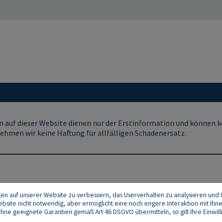
 auf dieser Website dienen nur der Erstinformation und können ke
ehmen wir keine Haftung für allfälligen Schadenersatz.
gen auf unserer Website zu verbessern, das Userverhalten zu analysieren und I
 Website nicht notwendig, aber ermöglicht eine noch engere Interaktion mit Ihn
e geeignete Garantien gemäß Art 46 DSGVO übermitteln, so gilt Ihre Einwilli