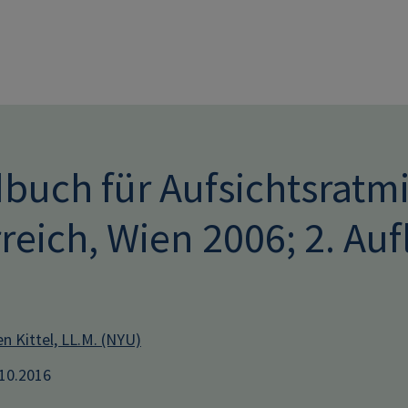
Direkt zum Inhalt
uch für Aufsichtsratmit
reich, Wien 2006; 2. Au
n Kittel, LL.M. (NYU)
.10.2016