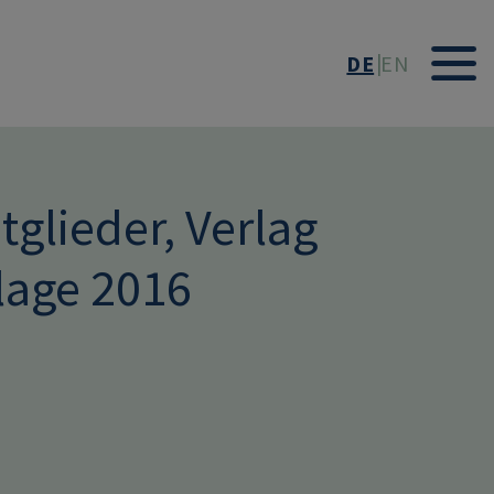
DE
EN
glieder, Verlag
flage 2016