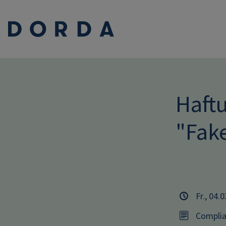
Haft
"Fak
Fr., 04.
Complia