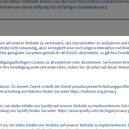
 auf dieser Website dienen nur der Erstinformation und können ke
ehmen wir keine Haftung für allfälligen Schadenersatz.
gen auf unserer Website zu verbessern, das Userverhalten zu analysieren und I
 Website nicht notwendig, aber ermöglicht eine noch engere Interaktion mit Ihn
e geeignete Garantien gemäß Art 46 DSGVO übermitteln, so gilt Ihre Einwilli
lligungspflichtigen Cookies zu akzeptieren oder abzulehnen. Sie können Ihre
Ihre Einwilligung jederzeit widerrufen, indem Sie zB unten auf dieser Website
Footer
akt
Datenschutz
Impressum
Compliance
zer. Zu diesem Zweck erstellt der Dienst pseudonymisierte Nutzungsprofile
verarbeitung von Matomo finden Sie unter
https://matomo.org/privacy
Follow us on:
s, um Audio-Inhalte von Spotify auf unserer Website zu implementieren. Das 
tung von Spotify finden Sie unter:
https://www.spotify.com/de/legal/privacy-p
Copyright 2026
 es, um Video-Inhalte von Youtube auf unserer Website zu implementieren. D