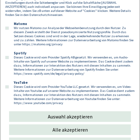
Einstellungen durch die Schieberegler und Klick auf die Schaltfläche [AUSWAHL
AKZEPTIEREN] auch individuell anpassen. Sie können Ihre Einwilligung jederzeit
widerrufen, indem Sie zB unten auf dieser Website auf "Cookies" klicken. Weitere Details
finden Sie in den
Datenschutzhinweisen
.
Matomo
Wir nutzen Matomo zur Analyse der Webseitenbenutzung durch den Nutzer. Zu
diesem Zweck erstellt der Dienst pseudonymisierte Nutzungsprofile. Durch das
Setzen dieses Cookies sind wird in der Lage, wiederkehrende Nutzer zu erkennen
und zu zählen. Weitere Informationen zur Datenverarbeitung von Matomo finden Sie
unter
https://matomo.org/privacy
Spotify
Dieses Cookie wird vom Provider Spotify AB gesetzt. Wir verwenden es, um Audio-
Footer
Inhalte von Spotify auf unserer Website zu implementieren. Das Cookie dient zudem
Kontakt
Datenschutz
Impressum
dazu, Informationen zur Interaktion des Nutzers mit diesen Inhalten zu sammeln.
Weitere Informationen zur Datenverarbeitung von Spotify finden Sie unter:
Compliance
Cookies
https://www.spotify.com/de/legal/privacy-policy/
YouTube
Dieses Cookie wird vom Provider YouTube LLC gesetzt. Wir verwenden es, um Video-
Follow us on:
Inhalte von Youtube auf unserer Website zu implementieren. Das Cookie dient zudem
dazu, Informationen zur Interaktion des Nutzers mit diesen Inhalten zu sammeln.
Weitere Informationen zur Datenverarbeitung von Youtube finden Sie unter:
https://www.youtube.com/privacy
Auswahl akzeptieren
Copyright 2026
Alle akzeptieren