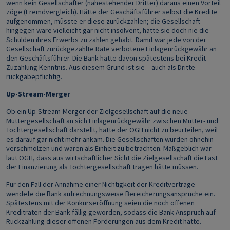
wenn kein Gesellschafter (nahestehender Dritter) daraus einen Vorteil
zöge (Fremdvergleich). Hätte der Geschäftsführer selbst die Kredite
aufgenommen, müsste er diese zurückzahlen; die Gesellschaft
hingegen wäre vielleicht gar nicht insolvent, hätte sie doch nie die
Schulden ihres Erwerbs zu zahlen gehabt. Damit war jede von der
Gesellschaft zurückgezahlte Rate verbotene Einlagenrückgewähr an
den Geschäftsführer. Die Bank hatte davon spätestens bei Kredit-
Zuzählung Kenntnis. Aus diesem Grund ist sie – auch als Dritte –
rückgabepflichtig.
Up-Stream-Merger
Ob ein Up-Stream-Merger der Zielgesellschaft auf die neue
Muttergesellschaft an sich Einlagenrückgewähr zwischen Mutter- und
Tochtergesellschaft darstellt, hatte der OGH nicht zu beurteilen, weil
es darauf gar nicht mehr ankam. Die Gesellschaften wurden ohnehin
verschmolzen und waren als Einheit zu betrachten. Maßgeblich war
laut OGH, dass aus wirtschaftlicher Sicht die Zielgesellschaft die Last
der Finanzierung als Tochtergesellschaft tragen hätte müssen.
Für den Fall der Annahme einer Nichtigkeit der Kreditverträge
wendete die Bank aufrechnungsweise Bereicherungsansprüche ein.
Spätestens mit der Konkurseröffnung seien die noch offenen
Kreditraten der Bank fällig geworden, sodass die Bank Anspruch auf
Rückzahlung dieser offenen Forderungen aus dem Kredit hätte.