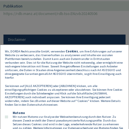
Publikation
https://rdb.manz.at/document/rdb.tso.ENzvb20240506
Disclaimer
Wir, DORDA Rechtsanwälte GmbH, verwenden
Cookies
, um Ihre Erfahrungen auf unserer
Website zu verbessern, das Userverhalten zu analysieren und Inhalte von sozialen
Alle Angaben auf dieser Website dienen nur der
Plattformen bereitzustellen. Damit kann auch ein Datentransfer in Drittstaaten
Erstinformation und können keine rechtliche oder
verbunden sein. Dies ist für die Nutzung der Website nicht notwendig, aber ermöglicht eine
noch engere Interaktion mit Ihnen. Soweit Ihre getroffenen Einstellungen auch Anbieter
sonstige Beratung sein oder ersetzen. Daher
umfassen, die Daten in Staaten ohne Angemessenheitsbeschluss nach Art 45 DSGVO und
übernehmen wir keine Haftung für allfälligen
ohne geeignete Garantien gemäß Art 46 DSGVO übermitteln, so gilt Ihre Einwilligung auch
hierfür.
Schadenersatz.
Sie können auf [ALLE AKZEPTIEREN] oder [ABLEHNEN] klicken, um alle
einwilligungspflichtigen Cookies zu akzeptieren oder abzulehnen. Sie können Ihre Cookie-
Einstellungen durch die Schieberegler und Klick auf die Schaltfläche [AUSWAHL
AKZEPTIEREN] auch individuell anpassen. Sie können Ihre Einwilligung jederzeit
widerrufen, indem Sie zB unten auf dieser Website auf "Cookies" klicken. Weitere Details
finden Sie in den
Datenschutzhinweisen
.
Matomo
Wir nutzen Matomo zur Analyse der Webseitenbenutzung durch den Nutzer. Zu
diesem Zweck erstellt der Dienst pseudonymisierte Nutzungsprofile. Durch das
Setzen dieses Cookies sind wird in der Lage, wiederkehrende Nutzer zu erkennen
und zu zählen. Weitere Informationen zur Datenverarbeitung von Matomo finden Sie