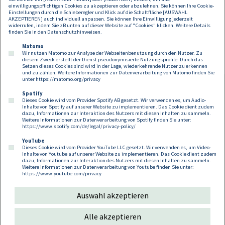
einwilligungspflichtigen Cookies zu akzeptieren oder abzulehnen. Sie können Ihre Cookie-
Einstellungen durch die Schieberegler und Klick auf die Schaltfläche [AUSWAHL
AKZEPTIEREN] auch individuell anpassen. Sie können Ihre Einwilligung jederzeit
widerrufen, indem Sie zB unten auf dieser Website auf "Cookies" klicken. Weitere Details
finden Sie in den
Datenschutzhinweisen
.
Matomo
Wir nutzen Matomo zur Analyse der Webseitenbenutzung durch den Nutzer. Zu
diesem Zweck erstellt der Dienst pseudonymisierte Nutzungsprofile. Durch das
Setzen dieses Cookies sind wird in der Lage, wiederkehrende Nutzer zu erkennen
und zu zählen. Weitere Informationen zur Datenverarbeitung von Matomo finden Sie
unter
https://matomo.org/privacy
Spotify
Dieses Cookie wird vom Provider Spotify AB gesetzt. Wir verwenden es, um Audio-
Footer
Inhalte von Spotify auf unserer Website zu implementieren. Das Cookie dient zudem
Kontakt
Datenschutz
Impressum
dazu, Informationen zur Interaktion des Nutzers mit diesen Inhalten zu sammeln.
Weitere Informationen zur Datenverarbeitung von Spotify finden Sie unter:
Compliance
Cookies
https://www.spotify.com/de/legal/privacy-policy/
YouTube
Dieses Cookie wird vom Provider YouTube LLC gesetzt. Wir verwenden es, um Video-
Follow us on:
Inhalte von Youtube auf unserer Website zu implementieren. Das Cookie dient zudem
dazu, Informationen zur Interaktion des Nutzers mit diesen Inhalten zu sammeln.
Weitere Informationen zur Datenverarbeitung von Youtube finden Sie unter:
https://www.youtube.com/privacy
Auswahl akzeptieren
Copyright 2026
Alle akzeptieren