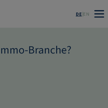
DE
EN
r Immo-Branche?