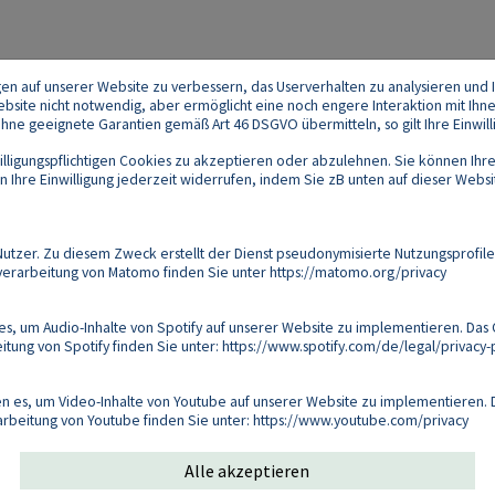
gen auf unserer Website zu verbessern, das Userverhalten zu analysieren und I
 Website nicht notwendig, aber ermöglicht eine noch engere Interaktion mit Ihn
e geeignete Garantien gemäß Art 46 DSGVO übermitteln, so gilt Ihre Einwilli
lligungspflichtigen Cookies zu akzeptieren oder abzulehnen. Sie können Ihre
Ihre Einwilligung jederzeit widerrufen, indem Sie zB unten auf dieser Website
Footer
akt
Datenschutz
Impressum
Compliance
zer. Zu diesem Zweck erstellt der Dienst pseudonymisierte Nutzungsprofile
verarbeitung von Matomo finden Sie unter
https://matomo.org/privacy
Follow us on:
s, um Audio-Inhalte von Spotify auf unserer Website zu implementieren. Das 
tung von Spotify finden Sie unter:
https://www.spotify.com/de/legal/privacy-p
Copyright 2026
 es, um Video-Inhalte von Youtube auf unserer Website zu implementieren. D
arbeitung von Youtube finden Sie unter:
https://www.youtube.com/privacy
Alle akzeptieren