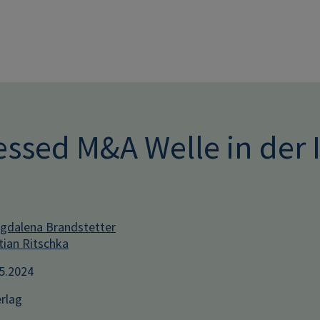
Direkt zum Inhalt
ressed M&A Welle in de
dalena Brandstetter
tian Ritschka
05.2024
rlag