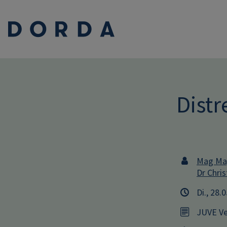
Dist
Mag Mag
Dr Chris
Di., 28.
JUVE Ve