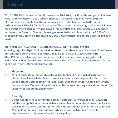
Disclaimer
Wir, DORDA Rechtsanwälte GmbH, verwenden
Cookies
, um Ihre Erfahrungen auf unserer
Website zu verbessern, das Userverhalten zu analysieren und Inhalte von sozialen
Alle Angaben auf dieser Website dienen nur der
Plattformen bereitzustellen. Damit kann auch ein Datentransfer in Drittstaaten
Erstinformation und können keine rechtliche oder
verbunden sein. Dies ist für die Nutzung der Website nicht notwendig, aber ermöglicht eine
noch engere Interaktion mit Ihnen. Soweit Ihre getroffenen Einstellungen auch Anbieter
sonstige Beratung sein oder ersetzen. Daher
umfassen, die Daten in Staaten ohne Angemessenheitsbeschluss nach Art 45 DSGVO und
übernehmen wir keine Haftung für allfälligen
ohne geeignete Garantien gemäß Art 46 DSGVO übermitteln, so gilt Ihre Einwilligung auch
hierfür.
Schadenersatz.
Sie können auf [ALLE AKZEPTIEREN] oder [ABLEHNEN] klicken, um alle
einwilligungspflichtigen Cookies zu akzeptieren oder abzulehnen. Sie können Ihre Cookie-
Einstellungen durch die Schieberegler und Klick auf die Schaltfläche [AUSWAHL
AKZEPTIEREN] auch individuell anpassen. Sie können Ihre Einwilligung jederzeit
widerrufen, indem Sie zB unten auf dieser Website auf "Cookies" klicken. Weitere Details
finden Sie in den
Datenschutzhinweisen
.
Matomo
Wir nutzen Matomo zur Analyse der Webseitenbenutzung durch den Nutzer. Zu
diesem Zweck erstellt der Dienst pseudonymisierte Nutzungsprofile. Durch das
Setzen dieses Cookies sind wird in der Lage, wiederkehrende Nutzer zu erkennen
und zu zählen. Weitere Informationen zur Datenverarbeitung von Matomo finden Sie
unter
https://matomo.org/privacy
Spotify
Dieses Cookie wird vom Provider Spotify AB gesetzt. Wir verwenden es, um Audio-
Footer
Inhalte von Spotify auf unserer Website zu implementieren. Das Cookie dient zudem
Kontakt
Datenschutz
Impressum
dazu, Informationen zur Interaktion des Nutzers mit diesen Inhalten zu sammeln.
Weitere Informationen zur Datenverarbeitung von Spotify finden Sie unter:
Compliance
Cookies
https://www.spotify.com/de/legal/privacy-policy/