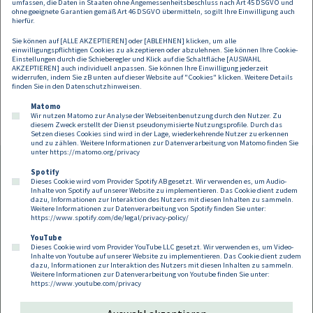
umfassen, die Daten in Staaten ohne Angemessenheitsbeschluss nach Art 45 DSGVO und
übernehmen wir keine Haftung für allfälligen
ohne geeignete Garantien gemäß Art 46 DSGVO übermitteln, so gilt Ihre Einwilligung auch
hierfür.
Schadenersatz.
Sie können auf [ALLE AKZEPTIEREN] oder [ABLEHNEN] klicken, um alle
einwilligungspflichtigen Cookies zu akzeptieren oder abzulehnen. Sie können Ihre Cookie-
Einstellungen durch die Schieberegler und Klick auf die Schaltfläche [AUSWAHL
AKZEPTIEREN] auch individuell anpassen. Sie können Ihre Einwilligung jederzeit
widerrufen, indem Sie zB unten auf dieser Website auf "Cookies" klicken. Weitere Details
finden Sie in den
Datenschutzhinweisen
.
Matomo
Wir nutzen Matomo zur Analyse der Webseitenbenutzung durch den Nutzer. Zu
diesem Zweck erstellt der Dienst pseudonymisierte Nutzungsprofile. Durch das
Setzen dieses Cookies sind wird in der Lage, wiederkehrende Nutzer zu erkennen
und zu zählen. Weitere Informationen zur Datenverarbeitung von Matomo finden Sie
unter
https://matomo.org/privacy
Spotify
Dieses Cookie wird vom Provider Spotify AB gesetzt. Wir verwenden es, um Audio-
Footer
Inhalte von Spotify auf unserer Website zu implementieren. Das Cookie dient zudem
Kontakt
Datenschutz
Impressum
dazu, Informationen zur Interaktion des Nutzers mit diesen Inhalten zu sammeln.
Weitere Informationen zur Datenverarbeitung von Spotify finden Sie unter:
Compliance
Cookies
https://www.spotify.com/de/legal/privacy-policy/
YouTube
Dieses Cookie wird vom Provider YouTube LLC gesetzt. Wir verwenden es, um Video-
Follow us on:
Inhalte von Youtube auf unserer Website zu implementieren. Das Cookie dient zudem
dazu, Informationen zur Interaktion des Nutzers mit diesen Inhalten zu sammeln.
Weitere Informationen zur Datenverarbeitung von Youtube finden Sie unter:
https://www.youtube.com/privacy