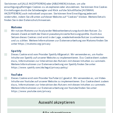
Sie können auf [ALLE AKZEPTIEREN] oder [ABLEHNEN] klicken, um alle
einwilligungspflichtigen Cookies zu akzeptieren oder abzulehnen. Sie können Ihre Cookie-
Einstellungen durch die Schieberegler und Klick auf die Schaltfläche [AUSWAHL
AKZEPTIEREN] auch individuell anpassen. Sie können Ihre Einwilligung jederzeit
widerrufen, indem Sie zB unten auf dieser Website auf "Cookies" klicken. Weitere Details
finden Sie in den
Datenschutzhinweisen
.
Matomo
Wir nutzen Matomo zur Analyse der Webseitenbenutzung durch den Nutzer. Zu
diesem Zweck erstellt der Dienst pseudonymisierte Nutzungsprofile. Durch das
Setzen dieses Cookies sind wird in der Lage, wiederkehrende Nutzer zu erkennen
und zu zählen. Weitere Informationen zur Datenverarbeitung von Matomo finden Sie
unter
https://matomo.org/privacy
Spotify
Dieses Cookie wird vom Provider Spotify AB gesetzt. Wir verwenden es, um Audio-
Footer
Inhalte von Spotify auf unserer Website zu implementieren. Das Cookie dient zudem
Kontakt
Datenschutz
Impressum
dazu, Informationen zur Interaktion des Nutzers mit diesen Inhalten zu sammeln.
Weitere Informationen zur Datenverarbeitung von Spotify finden Sie unter:
Compliance
Cookies
https://www.spotify.com/de/legal/privacy-policy/
YouTube
Dieses Cookie wird vom Provider YouTube LLC gesetzt. Wir verwenden es, um Video-
Follow us on:
Inhalte von Youtube auf unserer Website zu implementieren. Das Cookie dient zudem
dazu, Informationen zur Interaktion des Nutzers mit diesen Inhalten zu sammeln.
Weitere Informationen zur Datenverarbeitung von Youtube finden Sie unter:
https://www.youtube.com/privacy
Auswahl akzeptieren
Copyright 2026
Alle akzeptieren