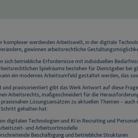
er komplexer werdenden Arbeitswelt, in der digitale Techno
 verändern, gewinnen arbeitsrechtliche Gestaltungsmöglich
n sich betriebliche Erfordernisse mit individuellen Bedürfni
rbeitsrechtlichen Spielräume bestehen für Dienstgeber bei g
kann ein modernes Arbeitsumfeld gestaltet werden, das sowoh
 und praxisorientiert gibt das Werk Antwort auf diese Frage
hen Arbeitsrechts, maßgeschneidert für die Herausforderunge
t praxisnahen Lösungsansätzen zu aktuellen Themen – auch 
Schritt gehalten hat:
von digitalen Technologien und KI in Recruiting und Persona
Arbeitszeit- und Arbeitsortmodelle
rschreitende Beschäftigung und betriebliche Strukturen