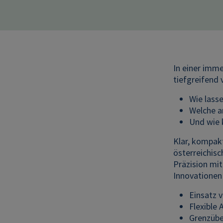
In einer imm
tiefgreifend
Wie lasse
Welche a
Und wie 
Klar, kompakt
österreichisc
Präzision mi
Innovationen 
Einsatz 
Flexible 
Grenzübe